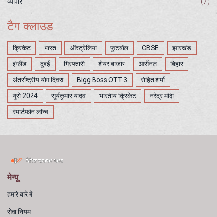
व्यापार
(7)
टैग क्लाउड
क्रिकेट
भारत
ऑस्ट्रेलिया
फुटबॉल
CBSE
झारखंड
इंग्लैंड
दुबई
गिरफ्तारी
शेयर बाजार
आर्सेनल
बिहार
अंतर्राष्ट्रीय योग दिवस
Bigg Boss OTT 3
रोहित शर्मा
यूरो 2024
सूर्यकुमार यादव
भारतीय क्रिकेट
नरेंद्र मोदी
स्मार्टफोन लॉन्च
मेन्यू
हमारे बारे में
सेवा नियम