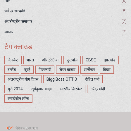
शिक्षा
(8)
धर्म एवं संस्कृति
(8)
अंतर्राष्ट्रीय समाचार
(7)
व्यापार
(7)
टैग क्लाउड
क्रिकेट
भारत
ऑस्ट्रेलिया
फुटबॉल
CBSE
झारखंड
इंग्लैंड
दुबई
गिरफ्तारी
शेयर बाजार
आर्सेनल
बिहार
अंतर्राष्ट्रीय योग दिवस
Bigg Boss OTT 3
रोहित शर्मा
यूरो 2024
सूर्यकुमार यादव
भारतीय क्रिकेट
नरेंद्र मोदी
स्मार्टफोन लॉन्च