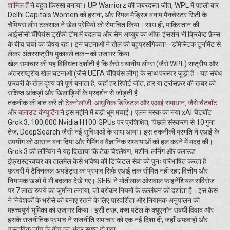
शामिल हैं
ने बहुत किस्सा बनाया। UP Warriorz की जबरदस्त जीत, WPL में पहली बार
Delhi Capitals Women को हराना, और रियल मैड्रिड बनाम मैनचेस्टर सिटी के
चैंपियंस लीग टकसाल ने खेल प्रेमियों को रोमांचित किया। साथ ही, पाकिस्तान की
आईसीसी चैंपियंस ट्रॉफी टीम में बदलाव और सैम अय्यूब का ऑफ‑इंसर्शन भी क्रिकेट फ़ैन्स
के बीच चर्चा का विषय रहा। इन घटनाओं ने खेल की बहुप्रसंगिकता—डॉमेस्टिक टूर्नामेंट से
लेकर अंतरराष्ट्रीय मुकाबले तक—को उजागर किया.
खेल समाचार की यह विविधता दर्शाती है कि कैसे स्थानीय लीग्स (जैसे WPL) राष्ट्रीय और
अंतरराष्ट्रीय खेल घटनाओं (जैसे UEFA चैंपियंस लीग) के साथ परस्पर जुड़ी हैं। यह संबंध
फ़रवरी के खेल दृश्य को पूर्ण बनाता है, जहाँ हर रिपोर्ट जीत, हार या ट्रांसफ़र की खबर को
संक्षिप्त आंकड़ों और खिलाड़ियों के प्रदर्शन से जोड़ती है.
तकनीक की बात करें तो
टेक्नोलॉजी
,
आधुनिक डिजिटल और एआई समाधान, जैसे चैटबॉट
और क्लाउड कंप्यूटिंग
ने इस महीने में बड़ी धूम मचाई। एलन मस्क का नया xAI चैटबॉट
Grok 3, 100,000 Nvidia H100 GPUs पर प्रशिक्षित, पिछले संस्करण से 10 गुना
तेज़, DeepSearch जैसी नई सुविधाओं के साथ आया। इस तकनीकी प्रगति ने एआई के
उपयोग को आसान बना दिया और गेमिंग व वैज्ञानिक समस्याओं को हल करने में मदद की।
Grok 3 की लॉन्चिंग ने यह दिखाया कि टेक विश्लेषण, मशीन‑लर्निंग और क्लाउड
इंफ्रास्ट्रक्चर का तालमेल कैसे भविष्य की डिजिटल सेवा को पुनः परिभाषित करता है.
फ़रवरी में टैक्निकल अपडेट्स का प्रभाव सिर्फ एआई तक सीमित नहीं रहा; वित्तीय और
नियामक खंडों में भी बदलाव देखे गए। SEBI ने मोतीलाल ओसवाल फाइनेंशियल सर्विसेज
पर 7 लाख रुपये का जुर्माना लगाया, जो ब्रोकर नियमों के उल्लंघन को दर्शाता है। इस केस
ने निवेशकों के भरोसे को बनाए रखने के लिए पारदर्शिता और नियामक अनुपालन की
महत्त्वपूर्ण भूमिका को उजागर किया। इसी तरह, कश पटेल के क्यूए़नॉन संबंधी विवाद और
इसके राजनीतिक प्रभाव ने राजनीति समाचार को एक नई दिशा दी, जहाँ अफ़वाहों और
वास्तविक जांच के बीच का अंतर स्पष्ट हो गया.