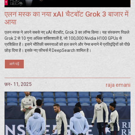
एलन मस्क का नया xAI चैटबॉट Grok 3 बाजार में
आया
एलन मस्क ने अपने सबसे नए xAI चैटबॉट, Grok 3 का लॉन्च किया। यह संस्करण पिछले
Grok 2 से 10 गुना अधिक शक्तिशाली है, जो 100,000 Nvidia H100 GPUs से
प्रशिक्षित है। इसने भौतिकी समस्याओं को हल करने और गेम्स बनाने में प्रतिद्वंद्वियों को पीछे
छोड़ दिया है। इसके नए फीचर्स में DeepSearch शामिल है।
आगे पढ़ें
फ़र॰ 11, 2025
raja emani