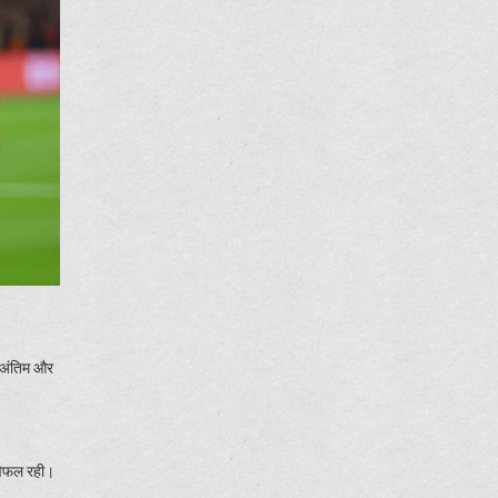
ं अंतिम और
ं विफल रही।