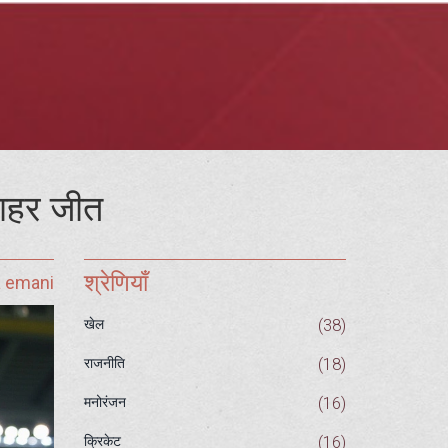
 बाहर जीत
श्रेणियाँ
a emani
(38)
खेल
(18)
राजनीति
(16)
मनोरंजन
(16)
क्रिकेट