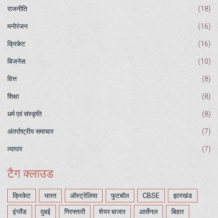
राजनीति
(18)
मनोरंजन
(16)
क्रिकेट
(16)
बिजनेस
(10)
वित्त
(8)
शिक्षा
(8)
धर्म एवं संस्कृति
(8)
अंतर्राष्ट्रीय समाचार
(7)
व्यापार
(7)
टैग क्लाउड
क्रिकेट
भारत
ऑस्ट्रेलिया
फुटबॉल
CBSE
झारखंड
इंग्लैंड
दुबई
गिरफ्तारी
शेयर बाजार
आर्सेनल
बिहार