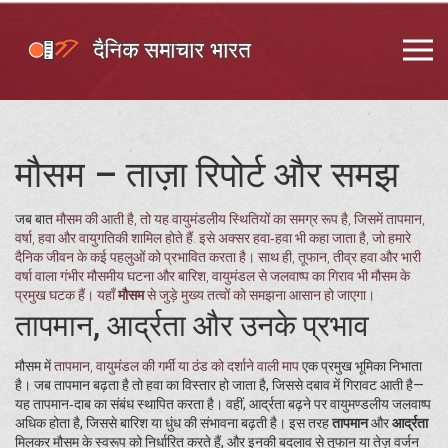
मौसम – ताज़ा रिपोर्ट और समझ
जब बात
मौसम
की आती है, तो यह
वायुमंडलीय स्थितियों का समग्र रूप है, जिसमें तापमान,
वर्षा, हवा और वायुगतिकी शामिल होते हैं
. इसे अक्सर
हवा‑हवा
भी कहा जाता है, जो हमारे
दैनिक जीवन के कई पहलुओं को प्रभावित करता है। साथ ही,
तूफान
,
तीव्र हवा और भारी
वर्षा वाला गंभीर मौसमीय घटना
और
बारिश
,
वायुमंडल से जलवाष्प का गिराव
भी मौसम के
प्रमुख घटक हैं। यहाँ
मौसम
से जुड़े मुख्य तत्वों को समझना आसान हो जाएगा।
तापमान, आर्द्रता और उनके प्रभाव
मौसम में
तापमान
,
वायुमंडल की गर्मी या ठंड को दर्शाने वाली माप
एक प्रमुख भूमिका निभाता
है। जब तापमान बढ़ता है तो हवा का विस्तार हो जाता है, जिससे दबाव में गिरावट आती है—
यह तापमान‑दाब का संबंध स्थापित करता है। वहीं, आर्द्रता बढ़ने पर वायुमण्डलीय जलवाष्प
अधिक होता है, जिससे बारिश या धुंध की संभावना बढ़ती है। इस तरह
तापमान
और
आर्द्रता
मिलकर मौसम के स्वरूप को निर्धारित करते हैं, और इनकी बदलाव से तूफान या तेज़ वर्जन