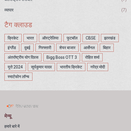
व्यापार
(7)
टैग क्लाउड
क्रिकेट
भारत
ऑस्ट्रेलिया
फुटबॉल
CBSE
झारखंड
इंग्लैंड
दुबई
गिरफ्तारी
शेयर बाजार
आर्सेनल
बिहार
अंतर्राष्ट्रीय योग दिवस
Bigg Boss OTT 3
रोहित शर्मा
यूरो 2024
सूर्यकुमार यादव
भारतीय क्रिकेट
नरेंद्र मोदी
स्मार्टफोन लॉन्च
मेन्यू
हमारे बारे में