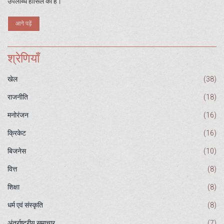
उपलब्धि हासिल की है।
आगे पढ़ें
श्रेणियाँ
खेल
(38)
राजनीति
(18)
मनोरंजन
(16)
क्रिकेट
(16)
बिजनेस
(10)
वित्त
(8)
शिक्षा
(8)
धर्म एवं संस्कृति
(8)
अंतर्राष्ट्रीय समाचार
(7)