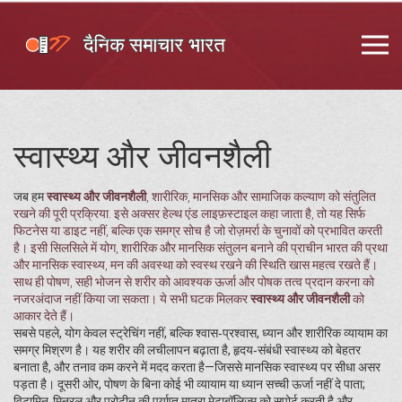
स्वास्थ्य और जीवनशैली
जब हम
स्वास्थ्य और जीवनशैली
,
शारीरिक, मानसिक और सामाजिक कल्याण को संतुलित
रखने की पूरी प्रक्रिया
. इसे अक्सर
हेल्थ एंड लाइफ़स्टाइल
कहा जाता है, तो यह सिर्फ
फिटनेस या डाइट नहीं, बल्कि एक समग्र सोच है जो रोज़मर्रा के चुनावों को प्रभावित करती
है। इसी सिलसिले में
योग
,
शारीरिक और मानसिक संतुलन बनाने की प्राचीन भारत की प्रथा
और
मानसिक स्वास्थ्य
,
मन की अवस्था को स्वस्थ रखने की स्थिति
खास महत्व रखते हैं।
साथ ही
पोषण
,
सही भोजन से शरीर को आवश्यक ऊर्जा और पोषक तत्व प्रदान करना
को
नजरअंदाज नहीं किया जा सकता। ये सभी घटक मिलकर
स्वास्थ्य और जीवनशैली
को
आकार देते हैं।
सबसे पहले, योग केवल स्ट्रेचिंग नहीं, बल्कि श्वास‑प्रश्वास, ध्यान और शारीरिक व्यायाम का
समग्र मिश्रण है। यह शरीर की लचीलापन बढ़ाता है, हृदय‑संबंधी स्वास्थ्य को बेहतर
बनाता है, और तनाव कम करने में मदद करता है—जिससे मानसिक स्वास्थ्य पर सीधा असर
पड़ता है। दूसरी ओर, पोषण के बिना कोई भी व्यायाम या ध्यान सच्ची ऊर्जा नहीं दे पाता;
विटामिन‑मिनरल और प्रोटीन की पर्याप्त मात्रा मेटाबॉलिज़्म को सपोर्ट करती है और