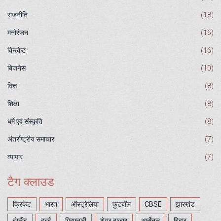
राजनीति
(18)
मनोरंजन
(16)
क्रिकेट
(16)
बिजनेस
(10)
वित्त
(8)
शिक्षा
(8)
धर्म एवं संस्कृति
(8)
अंतर्राष्ट्रीय समाचार
(7)
व्यापार
(7)
टैग क्लाउड
क्रिकेट
भारत
ऑस्ट्रेलिया
फुटबॉल
CBSE
झारखंड
इंग्लैंड
दुबई
गिरफ्तारी
शेयर बाजार
आर्सेनल
बिहार