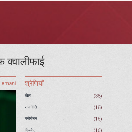
फ क्वालीफाई
श्रेणियाँ
a emani
(38)
खेल
(18)
राजनीति
(16)
मनोरंजन
(16)
क्रिकेट