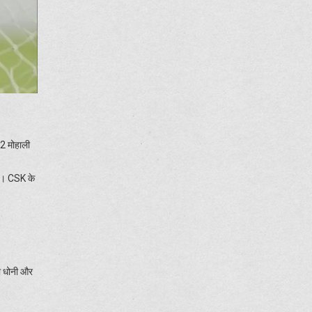
 2 मोहाली
है। CSK के
तो धोनी और