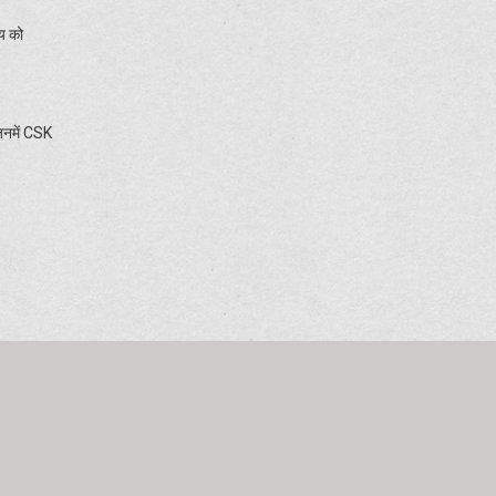
य को
जिनमें CSK