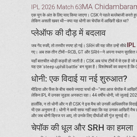
MA Chidambara
IPL 2026 Match 63
एक युग के अंत के लिए याद किया जाएगा। CSK ने पहले बल्लेबाजी करते 
लेकिन असली खबर थी—क्या यह धोनी का चेपॉक में आखिरी खेल था?
प्लेऑफ की दौड़ में बदलाव
IPL
जब गेंद रुकी, तो तस्वीर स्पष्ट हो गई। SRH की यह जीत उन्हें सीधे
गए। अब तक तीन टीमों—RCB, GT और SRH—ने अपना स्थान सुरक्षित क
यहाँ बातचीत थोड़ी कड़वी हो जाती है। CSK अब पांच टीमों में से एक है जो
यह एक 'steep uphill battle' बन चुका है। विश्लेषकों का कहना है कि 
धोनी: एक विदाई या नई शुरुआत?
मीडिया और फैंस के बीच सबसे ज्यादा चर्चा थी—"क्या आज चेपॉक में आखिरी बा
लेकिन IPL में उनका जुड़ाव अनकटा रहा। 44 वर्षीय धोनी, जो जुलाई 2026 में
हालाँकि, न तो धोनी और न ही CSK ने इस मैच को उनकी आधिकारिक विदाई
भी एक अनुमान है। धोनी ने कभी साफ नहीं कहा कि यह उनका आखिरी मैच हो
और जब धोनी क्रिज पर आए, तो उनके लिए दीर्घाओं की गूंज सुनाई दी।
चेपॉक की धूल और SRH का हमला