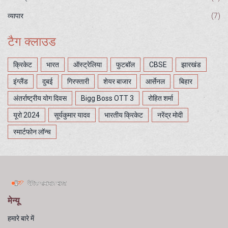
व्यापार
(7)
टैग क्लाउड
क्रिकेट
भारत
ऑस्ट्रेलिया
फुटबॉल
CBSE
झारखंड
इंग्लैंड
दुबई
गिरफ्तारी
शेयर बाजार
आर्सेनल
बिहार
अंतर्राष्ट्रीय योग दिवस
Bigg Boss OTT 3
रोहित शर्मा
यूरो 2024
सूर्यकुमार यादव
भारतीय क्रिकेट
नरेंद्र मोदी
स्मार्टफोन लॉन्च
मेन्यू
हमारे बारे में