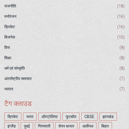
राजनीति
(18)
मनोरंजन
(16)
क्रिकेट
(16)
बिजनेस
(10)
वित्त
(8)
शिक्षा
(8)
धर्म एवं संस्कृति
(8)
अंतर्राष्ट्रीय समाचार
(7)
व्यापार
(7)
टैग क्लाउड
क्रिकेट
भारत
ऑस्ट्रेलिया
फुटबॉल
CBSE
झारखंड
इंग्लैंड
दुबई
गिरफ्तारी
शेयर बाजार
आर्सेनल
बिहार