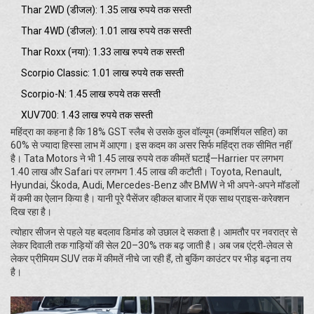
Thar 2WD (डीजल): 1.35 लाख रुपये तक सस्ती
Thar 4WD (डीजल): 1.01 लाख रुपये तक सस्ती
Thar Roxx (नया): 1.33 लाख रुपये तक सस्ती
Scorpio Classic: 1.01 लाख रुपये तक सस्ती
Scorpio-N: 1.45 लाख रुपये तक सस्ती
XUV700: 1.43 लाख रुपये तक सस्ती
महिंद्रा का कहना है कि 18% GST स्लैब से उसके कुल वॉल्यूम (कमर्शियल सहित) का
60% से ज्यादा हिस्सा लाभ में आएगा। इस कदम का असर सिर्फ महिंद्रा तक सीमित नहीं
है। Tata Motors ने भी 1.45 लाख रुपये तक कीमतें घटाईं—Harrier पर लगभग
1.40 लाख और Safari पर लगभग 1.45 लाख की कटौती। Toyota, Renault,
Hyundai, Škoda, Audi, Mercedes-Benz और BMW ने भी अपने-अपने मॉडलों
में कमी का ऐलान किया है। यानी पूरे पैसेंजर व्हीकल बाजार में एक साथ प्राइस-करेक्शन
दिख रहा है।
त्योहार सीजन से पहले यह बदलाव डिमांड को उछाल दे सकता है। आमतौर पर नवरात्र से
लेकर दिवाली तक गाड़ियों की सेल 20–30% तक बढ़ जाती है। अब जब एंट्री‑लेवल से
लेकर प्रीमियम SUV तक में कीमतें नीचे जा रही हैं, तो बुकिंग काउंटर पर भीड़ बढ़ना तय
है।