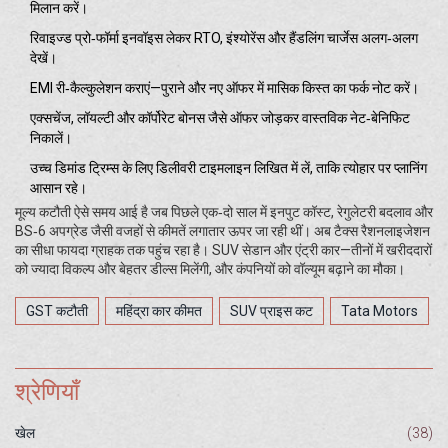
मिलान करें।
रिवाइज्ड प्रो‑फॉर्मा इनवॉइस लेकर RTO, इंश्योरेंस और हैंडलिंग चार्जेस अलग‑अलग
देखें।
EMI री‑कैल्कुलेशन कराएं—पुराने और नए ऑफर में मासिक किस्त का फर्क नोट करें।
एक्सचेंज, लॉयल्टी और कॉर्पोरेट बोनस जैसे ऑफर जोड़कर वास्तविक नेट‑बेनिफिट
निकालें।
उच्च डिमांड ट्रिम्स के लिए डिलीवरी टाइमलाइन लिखित में लें, ताकि त्योहार पर प्लानिंग
आसान रहे।
मूल्य कटौती ऐसे समय आई है जब पिछले एक‑दो साल में इनपुट कॉस्ट, रेगुलेटरी बदलाव और
BS‑6 अपग्रेड जैसी वजहों से कीमतें लगातार ऊपर जा रही थीं। अब टैक्स रैशनलाइजेशन
का सीधा फायदा ग्राहक तक पहुंच रहा है। SUV सेडान और एंट्री कार—तीनों में खरीददारों
को ज्यादा विकल्प और बेहतर डील्स मिलेंगी, और कंपनियों को वॉल्यूम बढ़ाने का मौका।
GST कटौती
महिंद्रा कार कीमत
SUV प्राइस कट
Tata Motors
श्रेणियाँ
खेल
(38)