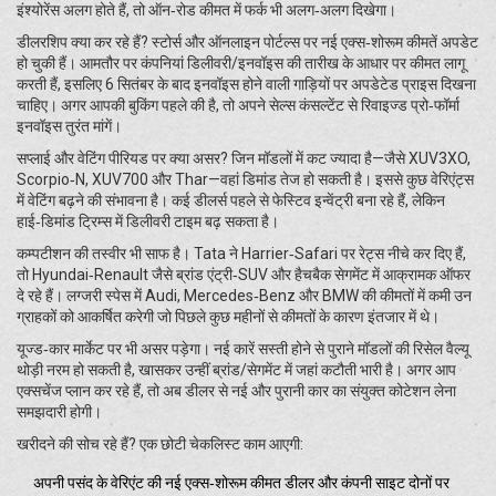
इंश्योरेंस अलग होते हैं, तो ऑन‑रोड कीमत में फर्क भी अलग‑अलग दिखेगा।
डीलरशिप क्या कर रहे हैं? स्टोर्स और ऑनलाइन पोर्टल्स पर नई एक्स‑शोरूम कीमतें अपडेट
हो चुकी हैं। आमतौर पर कंपनियां डिलीवरी/इनवॉइस की तारीख के आधार पर कीमत लागू
करती हैं, इसलिए 6 सितंबर के बाद इनवॉइस होने वाली गाड़ियों पर अपडेटेड प्राइस दिखना
चाहिए। अगर आपकी बुकिंग पहले की है, तो अपने सेल्स कंसल्टेंट से रिवाइज्ड प्रो‑फॉर्मा
इनवॉइस तुरंत मांगें।
सप्लाई और वेटिंग पीरियड पर क्या असर? जिन मॉडलों में कट ज्यादा है—जैसे XUV3XO,
Scorpio‑N, XUV700 और Thar—वहां डिमांड तेज हो सकती है। इससे कुछ वेरिएंट्स
में वेटिंग बढ़ने की संभावना है। कई डीलर्स पहले से फेस्टिव इन्वेंट्री बना रहे हैं, लेकिन
हाई‑डिमांड ट्रिम्स में डिलीवरी टाइम बढ़ सकता है।
कम्पटीशन की तस्वीर भी साफ है। Tata ने Harrier‑Safari पर रेट्स नीचे कर दिए हैं,
तो Hyundai‑Renault जैसे ब्रांड एंट्री‑SUV और हैचबैक सेगमेंट में आक्रामक ऑफर
दे रहे हैं। लग्जरी स्पेस में Audi, Mercedes‑Benz और BMW की कीमतों में कमी उन
ग्राहकों को आकर्षित करेगी जो पिछले कुछ महीनों से कीमतों के कारण इंतजार में थे।
यूज्ड‑कार मार्केट पर भी असर पड़ेगा। नई कारें सस्ती होने से पुराने मॉडलों की रिसेल वैल्यू
थोड़ी नरम हो सकती है, खासकर उन्हीं ब्रांड/सेगमेंट में जहां कटौती भारी है। अगर आप
एक्सचेंज प्लान कर रहे हैं, तो अब डीलर से नई और पुरानी कार का संयुक्त कोटेशन लेना
समझदारी होगी।
खरीदने की सोच रहे हैं? एक छोटी चेकलिस्ट काम आएगी:
अपनी पसंद के वेरिएंट की नई एक्स‑शोरूम कीमत डीलर और कंपनी साइट दोनों पर