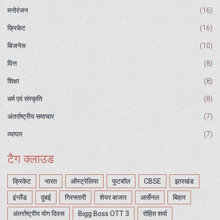
मनोरंजन
(16)
क्रिकेट
(16)
बिजनेस
(10)
वित्त
(8)
शिक्षा
(8)
धर्म एवं संस्कृति
(8)
अंतर्राष्ट्रीय समाचार
(7)
व्यापार
(7)
टैग क्लाउड
क्रिकेट
भारत
ऑस्ट्रेलिया
फुटबॉल
CBSE
झारखंड
इंग्लैंड
दुबई
गिरफ्तारी
शेयर बाजार
आर्सेनल
बिहार
अंतर्राष्ट्रीय योग दिवस
Bigg Boss OTT 3
रोहित शर्मा