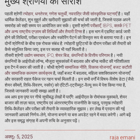
मुख्य श्रेणियों का सारांश
पहली श्रेणी
त्योहार
,
धनतेरस, गणेश चतुर्थी, नवरात्रि जैसी सांस्कृतिक घटनाएँ
है। यहाँ
धार्मिक कैलेंडर, शुभ मुहूर्त और खरीदारी सुझावों की चर्चा की जाती है, जिससे पाठक अपने
समारोह को सही समय पर आयोजित कर सकें। दूसरी श्रेणी
परीक्षाएँ
,
IBPS, क्लर्क PET
और अन्य राष्ट्रीय एग्ज़ाम की तिथियाँ और तैयारी टिप्स
है। इस भाग में एडमिट कार्ड जारी
होने की तिथियों, परीक्षा प्रबंधन और स्कोरिंग पैटर्न को विस्तृत रूप से बताया गया है। इन
दोनों श्रेणियों के बीच एक रोचक संबंध है: त्योहारी छुट्टियों के दौरान परीक्षा की तैयारी को
कैसे संतुलित किया जाए, इस पर सलाह भी यहाँ मिलती है।
तीसरी श्रेणी
उद्योग समाचार
,
IPO, शेयर बिड, कंपनियों के वित्तीय परिणाम
है। नयी
कंपनियों के आईपीओ लॉन्च, मौजूदा सूचकांकों में बदलाव और बॉन्ड मार्केट की गतिशीलता
इस टैग में कवर की जाती है। चौथी श्रेणी
सामाजिक नीति
,
विकास योजनाएँ, बजट कटौती
और सामाजिक कल्याण कार्यक्रम
है, जहाँ बजट में बदलाव, महिला सशक्तिकरण योजनाएँ
और सरकारी राहत पैकेज पर गहन चर्चा मिलती है। इन सभी वर्गों में विषय-विशेष डेटा (जैसे:
शेयर कीमतें, तिथि‑विवरण, स्कोर) को एंटिटी‑एट्रीब्यूट‑वैल्यू रूप में पेश किया गया है,
जिससे जानकारी जल्दी समझ आती है।
अब आप इस पृष्ठ पर नीचे सूचीबद्ध लेखों में पाएँगे: आईपीएल के रोमांचक मुकाबले, शेयर
बाजार की ताज़ा चाल, राष्ट्रीय एवं अंतरराष्ट्रीय राजनीति के पहलू, प्रमुख त्योहारी
तिथि‑कैलेंडर और परीक्षा की तैयारी के व्यावहारिक सुझाव। हर लेख में प्रदान की गई
जानकारी आपको निर्णय‑लेने, योजना बनाने या बस अपडेट रहने में मदद करेगी। आगे बढ़ें
और इस समृद्ध संग्रह में अपनी रुचि के अनुसार पढ़ें।
अक्तू॰ 5, 2025
raja emani