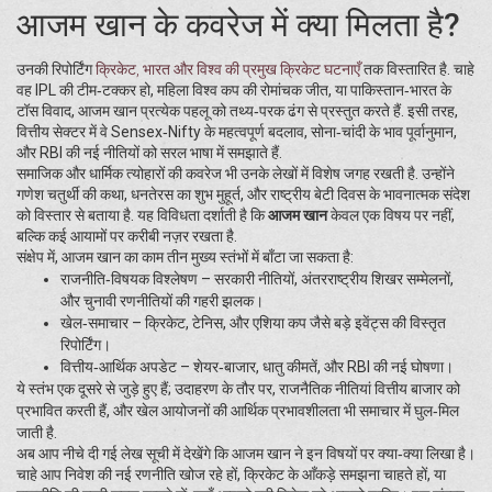
आजम खान के कवरेज में क्या मिलता है?
उनकी रिपोर्टिंग
क्रिकेट
,
भारत और विश्व की प्रमुख क्रिकेट घटनाएँ
तक विस्तारित है. चाहे
वह IPL की टीम‑टक्कर हो, महिला विश्व कप की रोमांचक जीत, या पाकिस्तान‑भारत के
टॉस विवाद, आजम खान प्रत्येक पहलू को तथ्य‑परक ढंग से प्रस्तुत करते हैं. इसी तरह,
वित्तीय सेक्टर में वे Sensex‑Nifty के महत्वपूर्ण बदलाव, सोना‑चांदी के भाव पूर्वानुमान,
और RBI की नई नीतियों को सरल भाषा में समझाते हैं.
समाजिक और धार्मिक त्योहारों की कवरेज भी उनके लेखों में विशेष जगह रखती है. उन्होंने
गणेश चतुर्थी की कथा, धनतेरस का शुभ मुहूर्त, और राष्ट्रीय बेटी दिवस के भावनात्मक संदेश
को विस्तार से बताया है. यह विविधता दर्शाती है कि
आजम खान
केवल एक विषय पर नहीं,
बल्कि कई आयामों पर करीबी नज़र रखता है.
संक्षेप में, आजम खान का काम तीन मुख्य स्तंभों में बाँटा जा सकता है:
राजनीति‑विषयक विश्लेषण – सरकारी नीतियों, अंतरराष्ट्रीय शिखर सम्मेलनों,
और चुनावी रणनीतियों की गहरी झलक।
खेल‑समाचार – क्रिकेट, टेनिस, और एशिया कप जैसे बड़े इवेंट्स की विस्तृत
रिपोर्टिंग।
वित्तीय‑आर्थिक अपडेट – शेयर‑बाजार, धातु कीमतें, और RBI की नई घोषणा।
ये स्तंभ एक दूसरे से जुड़े हुए हैं; उदाहरण के तौर पर, राजनैतिक नीतियां वित्तीय बाजार को
प्रभावित करती हैं, और खेल आयोजनों की आर्थिक प्रभावशीलता भी समाचार में घुल‑मिल
जाती है.
अब आप नीचे दी गई लेख सूची में देखेंगे कि आजम खान ने इन विषयों पर क्या‑क्या लिखा है।
चाहे आप निवेश की नई रणनीति खोज रहे हों, क्रिकेट के आँकड़े समझना चाहते हों, या