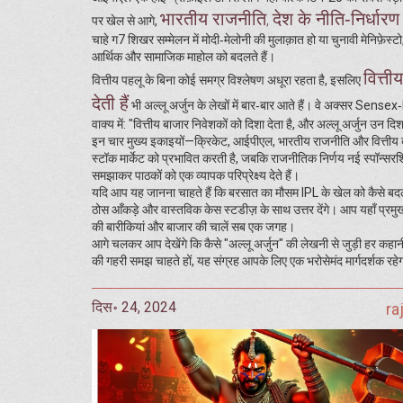
भारतीय राजनीति
देश के नीति‑निर्धार
,
पर खेल से आगे,
चाहे ग7 शिखर सम्मेलन में मोदी‑मेलोनी की मुलाक़ात हो या चुनावी मेनिफ़ेस्टो,
आर्थिक और सामाजिक माहोल को बदलते हैं।
वित्ती
वित्तीय पहलू के बिना कोई समग्र विश्लेषण अधूरा रहता है, इसलिए
देती हैं
भी अल्लू अर्जुन के लेखों में बार‑बार आते हैं। वे अक्सर Sensex
वाक्य में: "वित्तीय बाजार निवेशकों को दिशा देता है, और अल्लू अर्जुन उन दिश
इन चार मुख्य इकाइयों—क्रिकेट, आईपीएल, भारतीय राजनीति और वित्तीय बाज
स्टॉक मार्केट को प्रभावित करती है, जबकि राजनीतिक निर्णय नई स्पॉन्सरशिप
समझाकर पाठकों को एक व्यापक परिप्रेक्ष्य देते हैं।
यदि आप यह जानना चाहते हैं कि बरसात का मौसम IPL के खेल को कैसे बदल 
ठोस आँकड़े और वास्तविक केस स्टडीज़ के साथ उत्तर देंगे। आप यहाँ प्रमु
की बारीकियां और बाजार की चालें सब एक जगह।
आगे चलकर आप देखेंगे कि कैसे "अल्लू अर्जुन" की लेखनी से जुड़ी हर कहानी 
की गहरी समझ चाहते हों, यह संग्रह आपके लिए एक भरोसेमंद मार्गदर्शक रह
दिस॰ 24, 2024
ra