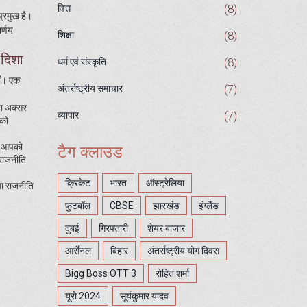
(8)
वित्त
प्रमुख है।
िर्णय
(8)
शिक्षा
 दिशा
(8)
धर्म एवं संस्कृति
ैं। एक
(7)
अंतर्राष्ट्रीय समाचार
णा अक्सर
(7)
व्यापार
 को
ेख आपको
टैग क्लाउड
 राजनीति
क्रिकेट
भारत
ऑस्ट्रेलिया
या राजनीति
फुटबॉल
CBSE
झारखंड
इंग्लैंड
दुबई
गिरफ्तारी
शेयर बाजार
आर्सेनल
बिहार
अंतर्राष्ट्रीय योग दिवस
Bigg Boss OTT 3
रोहित शर्मा
यूरो 2024
सूर्यकुमार यादव