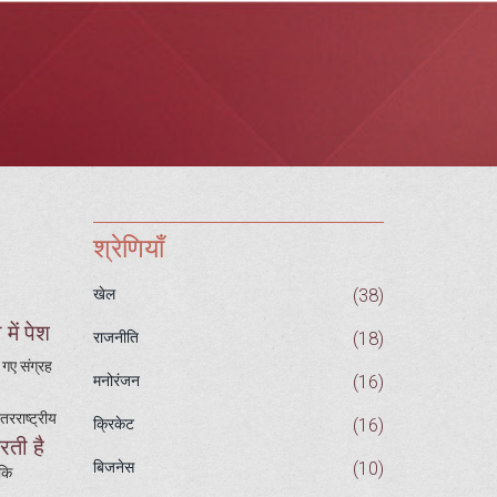
श्रेणियाँ
(38)
खेल
ें पेश
(18)
राजनीति
 गए संग्रह
(16)
मनोरंजन
रराष्ट्रीय
(16)
क्रिकेट
रती है
(10)
बिजनेस
बकि