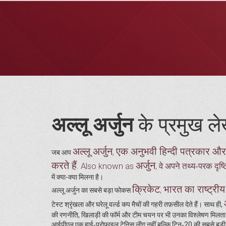
अल्लू अर्जुन
के प्रमुख ल
अल्लू अर्जुन
एक अनुभवी हिन्दी पत्रकार और 
,
जब आप
करते हैं
अर्जुन
. Also known as
, वे अपने तथ्य‑परक दृष्ट
में क्या-क्या मिलना है।
क्रिकेट
भारत का राष्ट्रीय
,
अल्लू अर्जुन का सबसे बड़ा फोकस
टेस्ट श्रृंखला और घरेलू वर्ल्ड कप मैचों की गहरी तफ़सील देते हैं। साथ ही,
की रणनीति, खिलाड़ी की फॉर्म और टीम चयन पर भी उनका विश्लेषण मिलता ह
आईपीएल एक हाई‑प्रोफ़ाइल टेनिस लीग नहीं बल्कि टिन‑20 की सबसे बड़ी प्ल