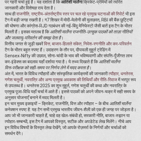
पर गहरी चर्चा हुई है। यह दर्शाता है कि
आतिशी मार्लेना
क्रिकेट‑प्रेमियों को त्वरित
जानकारी और विशेषज्ञ राय देता है।
साथ ही
राजनीति
,
राष्ट्रीय‑अंतर्राष्ट्रीय स्तर पर चल रहे प्रमुख घटनाओं की रिपोर्ट
भी इस
टैग में बड़ी जगह रखती है। ग7 शिखर में मोदी‑मेलोनी की मुलाक़ात, RBI की बैंक छुट्टियों
की घोषणा और कांग्रेस‑RJD गठबंधन की नई‑बिंदु मेनिफेस्टो जैसी बातें इस टैग के भीतर
मिलती हैं। इसका मतलब है कि
आतिशी मार्लेना राजनीति‑उत्सुक पाठकों को ताज़ा नीतियों
और जलवायु‑परिवर्तन की समझ देता है
।
वित्तीय जगत से जुड़ी खबरें
वित्त
,
बाजार‑हिलाते संकेत, निवेश‑रणनीति और कर‑परिवर्तन
टैग के भीतर बहुत स्पष्ट हैं। उदाहरण के तौर पर, दीपावली मुहूर्त ट्रेडिंग में
Sensex‑Nifty की उछाल, सोना‑चांदी के भाव की भविष्यवाणी और संपत्ति‑पूँजीगत लाभ
कर‑इंडेक्स का बदलाव यहाँ दर्शाया गया है। ये तथ्य दिखाते हैं कि
आतिशी मार्लेना
वित्त‑परीक्षक को सही‑समय पर निर्णय लेने में मदद करता है
।
अंत में, भारत के विविध त्यौहारों और सांस्कृतिक कार्यक्रमों की जानकारी
त्यौहार
,
धनतेरस,
गणेश चतुर्थी, नवरात्रि और अन्य प्रमुख अवकाश की तिथियाँ और रीति‑रिवाज
में भरपूर रूप
से उपलब्ध है। धनतेरस 2025 का शुभ मुहूर्त, गणेश चतुर्थी की कथा और नवरात्रि के
प्रमुख पूजा‑विधि यहाँ चर्चा में आते हैं। इससे पाठकों को अपने जीवन‑चक्र में सही समय के
अनुसार योजनाएँ बनाने में मदद मिलती है।
इन चार मुख्य इकाइयों – क्रिकेट, राजनीति, वित्त और त्यौहार – के बीच
आतिशी मार्लेना
कनेक्शन स्पष्ट है: यह टैग सभी प्रमुख भारतीय जीवन‑शैली को एक ही जगह पर जोड़ता है।
आप जो भी जानकारी चाहते हैं, चाहे वह खेल‑संबंधी हो, सरकारी नीति, बाजार‑रुझान या
त्योहार‑सम्बन्धी, इस टैग में आपको विस्तृत, सटीक और अपडेटेड लेख मिलेंगे। नीचे आप
इन विविध विषयों के विस्तृत लेख देखेंगे, जो आपके रोज़मर्रा के निर्णयों और चर्चाओं को
समर्थन देंगे।