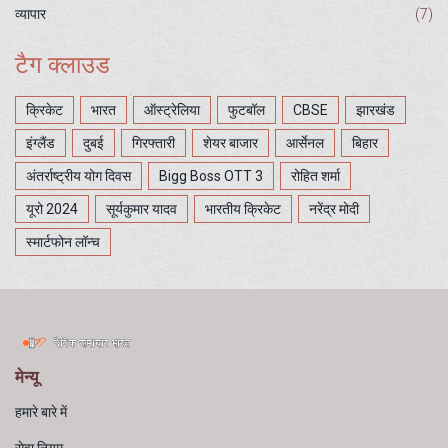
व्यापार
(7)
टैग क्लाउड
क्रिकेट
भारत
ऑस्ट्रेलिया
फुटबॉल
CBSE
झारखंड
इंग्लैंड
दुबई
गिरफ्तारी
शेयर बाजार
आर्सेनल
बिहार
अंतर्राष्ट्रीय योग दिवस
Bigg Boss OTT 3
रोहित शर्मा
यूरो 2024
सूर्यकुमार यादव
भारतीय क्रिकेट
नरेंद्र मोदी
स्मार्टफोन लॉन्च
मेन्यू
हमारे बारे में