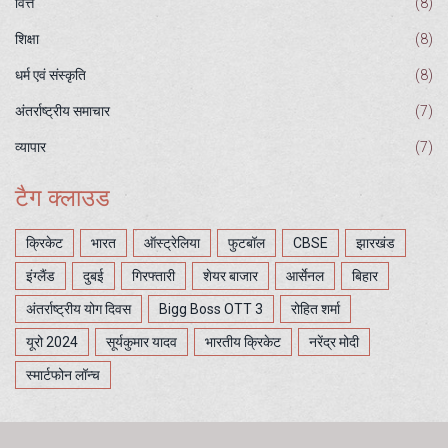
वित्त
(8)
शिक्षा
(8)
धर्म एवं संस्कृति
(8)
अंतर्राष्ट्रीय समाचार
(7)
व्यापार
(7)
टैग क्लाउड
क्रिकेट
भारत
ऑस्ट्रेलिया
फुटबॉल
CBSE
झारखंड
इंग्लैंड
दुबई
गिरफ्तारी
शेयर बाजार
आर्सेनल
बिहार
अंतर्राष्ट्रीय योग दिवस
Bigg Boss OTT 3
रोहित शर्मा
यूरो 2024
सूर्यकुमार यादव
भारतीय क्रिकेट
नरेंद्र मोदी
स्मार्टफोन लॉन्च