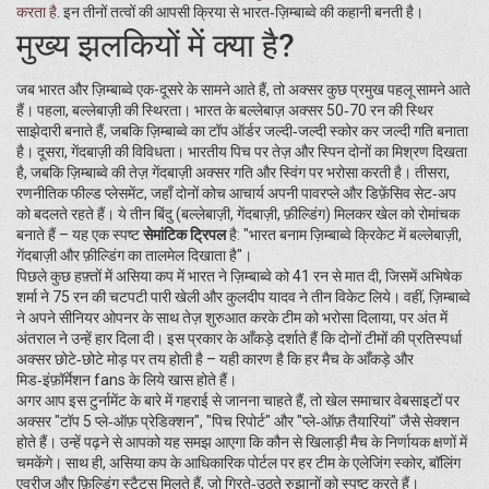
करता है
. इन तीनों तत्वों की आपसी क्रिया से भारत‑ज़िम्बाब्वे की कहानी बनती है।
मुख्य झलकियों में क्या है?
जब भारत और ज़िम्बाब्वे एक-दूसरे के सामने आते हैं, तो अक्सर कुछ प्रमुख पहलू सामने आते
हैं। पहला, बल्लेबाज़ी की स्थिरता। भारत के बल्लेबाज़ अक्सर 50‑70 रन की स्थिर
साझेदारी बनाते हैं, जबकि ज़िम्बाब्वे का टॉप ऑर्डर जल्दी‑जल्दी स्कोर कर जल्दी गति बनाता
है। दूसरा, गेंदबाज़ी की विविधता। भारतीय पिच पर तेज़ और स्पिन दोनों का मिश्रण दिखता
है, जबकि ज़िम्बाब्वे की तेज़ गेंदबाज़ी अक्सर गति और स्विंग पर भरोसा करती है। तीसरा,
रणनीतिक फील्ड प्लेसमेंट, जहाँ दोनों कोच आचार्य अपनी पावरप्ले और डिफ़ेंसिव सेट‑अप
को बदलते रहते हैं। ये तीन बिंदु (बल्लेबाज़ी, गेंदबाज़ी, फ़ील्डिंग) मिलकर खेल को रोमांचक
बनाते हैं – यह एक स्पष्ट
सेमांटिक ट्रिपल
है: "भारत बनाम ज़िम्बाब्वे क्रिकेट में बल्लेबाज़ी,
गेंदबाज़ी और फ़ील्डिंग का तालमेल दिखाता है"।
पिछले कुछ हफ़्तों में असिया कप में भारत ने ज़िम्बाब्वे को 41 रन से मात दी, जिसमें अभिषेक
शर्मा ने 75 रन की चटपटी पारी खेली और कुलदीप यादव ने तीन विकेट लिये। वहीं, ज़िम्बाब्वे
ने अपने सीनियर ओपनर के साथ तेज़ शुरुआत करके टीम को भरोसा दिलाया, पर अंत में
अंतराल ने उन्हें हार दिला दी। इस प्रकार के आँकड़े दर्शाते हैं कि दोनों टीमों की प्रतिस्पर्धा
अक्सर छोटे‑छोटे मोड़ पर तय होती है – यही कारण है कि हर मैच के आँकड़े और
मिड‑इंफ़ॉर्मेशन fans के लिये खास होते हैं।
अगर आप इस टुर्नामेंट के बारे में गहराई से जानना चाहते हैं, तो खेल समाचार वेबसाइटों पर
अक्सर "टॉप 5 प्ले‑ऑफ़ प्रेडिक्शन", "पिच रिपोर्ट" और "प्ले‑ऑफ़ तैयारियां" जैसे सेक्शन
होते हैं। उन्हें पढ़ने से आपको यह समझ आएगा कि कौन से खिलाड़ी मैच के निर्णायक क्षणों में
चमकेंगे। साथ ही, असिया कप के आधिकारिक पोर्टल पर हर टीम के एलेजिंग स्कोर, बॉलिंग
एवरीज और फ़िल्डिंग स्टैट्स मिलते हैं, जो गिरते‑उठते रुझानों को स्पष्ट करते हैं।