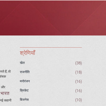
श्रेणियाँ
(38)
खेल
ते हैं, तो
(18)
राजनीति
ोमांचक
(16)
मनोरंजन
ति और
(16)
क्रिकेट
र भारत
(10)
बिजनेस
ं नई कहानी