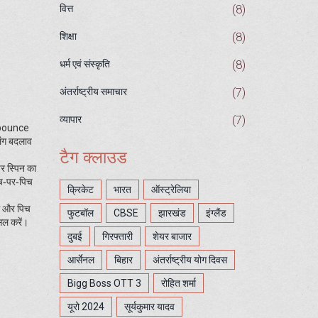
(8)
वित्त
(8)
शिक्षा
(8)
धर्म एवं संस्कृति
(7)
अंतर्राष्ट्रीय समाचार
(7)
व्यापार
और bounce
लिंग बदलाव
टैग क्लाउड
पर स्पिन का
च‑पर‑पिच
क्रिकेट
भारत
ऑस्ट्रेलिया
इल और पिच
फुटबॉल
CBSE
झारखंड
इंग्लैंड
सिल करें।
दुबई
गिरफ्तारी
शेयर बाजार
आर्सेनल
बिहार
अंतर्राष्ट्रीय योग दिवस
Bigg Boss OTT 3
रोहित शर्मा
यूरो 2024
सूर्यकुमार यादव