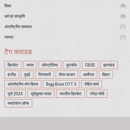
शिक्षा
(8)
धर्म एवं संस्कृति
(8)
अंतर्राष्ट्रीय समाचार
(7)
व्यापार
(7)
टैग क्लाउड
क्रिकेट
भारत
ऑस्ट्रेलिया
फुटबॉल
CBSE
झारखंड
इंग्लैंड
दुबई
गिरफ्तारी
शेयर बाजार
आर्सेनल
बिहार
अंतर्राष्ट्रीय योग दिवस
Bigg Boss OTT 3
रोहित शर्मा
यूरो 2024
सूर्यकुमार यादव
भारतीय क्रिकेट
नरेंद्र मोदी
स्मार्टफोन लॉन्च