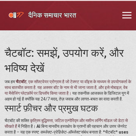
चैटबॉट: समझें, उपयोग करें, और
भविष्य देखें
जब हम
चैटबॉट
,
एक सॉफ़्टवेयर प्रोग्राम है जो टेक्स्ट या वॉइस के माध्यम से उपयोगकर्ता के
साथ बातचीत करता है
. यह अक्सर
बॉट
के नाम से भी जाना जाता है, और इसे मोबाइल, वेब
या मैसेजिंग प्लेटफ़ॉर्म पर डिप्लॉय किया जाता है।
यह तकनीक आजकल के डिजिटल युग में
अहम हो गई है क्योंकि यह 24/7 मदद, तेज़ जवाब और लागत‑बचत का वादा करती है.
स्मार्ट फ़ीचर और प्रमुख घटक
चैटबॉट की शक्ति
कृत्रिम बुद्धिमत्ता
,
जटिल एल्गोरिद्म और मशीन लर्निंग मॉडल जो डेटा से
सीखते हैं
में निहित है।
AI
बिना मानवीय हस्तक्षेप के प्रश्नों की पहचान और उत्तर जेनरेट
करता है – यह एक स्पष्ट
सब्जेक्ट‑प्रेडिकेट‑ऑब्जेक्ट
संबंध बनाता है: *चैटबॉट*
uses