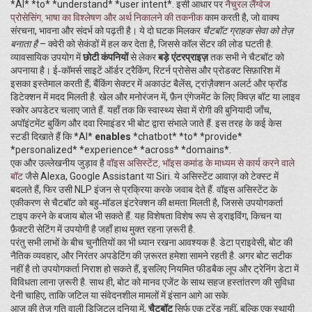
*AI* *to* *understand* *user intent*. इसी आधार पर
नैचुरल लैंग्वेज
प्रोसेसिंग
,
भाषा का विश्लेषण और अर्थ निकालने की तकनीक
काम करती है, जो वाक्य
संरचना, भावना और संदर्भ को पढ़ती है। ये दो घटक मिलकर
चैटबॉट ग्राहक सेवा को तेज़
बनाता है
– क्वेरी को सेकंडों में हल कर देता है, जिससे कॉल सेंटर की लोड घटती है.
व्यावसायिक उपयोग में
छोटी कंपनियों
से लेकर
बड़े एंटरप्राइज़
तक सभी ने चैटबॉट को
अपनाया है। ई‑कॉमर्स साइटें ऑर्डर ट्रैकिंग, रिटर्न प्रोसेस और प्रोडक्ट सिफ़ारिश में
इसका इस्तेमाल करती हैं; बैंकिंग सेक्टर में अकाउंट बैलेंस, ट्रांज़ैक्शन अलर्ट और फ्रॉड
डिटेक्शन में मदद मिलती है. खेल और मनोरंजन में, फ़ैन एंगेजमेंट के लिए क्विज़ बॉट या लाइव
स्कोर अपडेटर चलाए जाते हैं. यहाँ तक कि स्वास्थ्य सेवा में रोगी की बुनियादी जाँच,
अपॉइंटमेंट बुकिंग और दवा रिमाइंडर भी बोट द्वारा संभाले जाते हैं. इस तरह के कई केस
स्टडी दिखाते हैं कि *AI*
enables
*chatbot* *to* *provide*
*personalized* *experience* *across* *domains*.
एक और उल्लेखनीय जुड़ाव है
वॉइस असिस्टेंट
,
भॉइस कमांड के माध्यम से कार्य करने वाले
बॉट
जैसे Alexa, Google Assistant या Siri. ये असिस्टेंट आवाज़ को टेक्स्ट में
बदलते हैं, फिर उसी NLP इंजन से प्रक्रिया करके जवाब देते हैं. वॉइस असिस्टेंट के
एकीकरण से चैटबॉट को बहु‑मॉडल इंटरेक्शन की क्षमता मिलती है, जिससे उपयोगकर्ता
टाइप करने के बजाय बोल भी सकते हैं. यह विशेषता विशेष रूप से ड्राइविंग, किचन या
फ़ैक्टरी सेटिंग में उपयोगी है जहाँ हाथ मुक्त रहना ज़रूरी है.
परंतु सभी लाभों के बीच चुनौतियों का भी ध्यान रखना आवश्यक है. डेटा प्राइवेसी, बोट की
नैतिक व्यवहार, और निरंतर अपडेटिंग की ज़रूरत हमेशा सामने रहती है. अगर बोट सटीक
नहीं है तो उपयोगकर्ता निराश हो सकते हैं, इसलिए नियमित फीडबैक लूप और ट्रेनिंग डेटा में
विविधता लाना ज़रूरी है. साथ ही, बोट को मानव एजेंट के साथ सहज हस्तांतरण की सुविधा
देनी चाहिए, ताकि जटिल या संवेदनशील मामलों में इंसान आगे आ सके.
आज की तेज़ गति वाली डिजिटल दुनिया में,
चैटबॉट
सिर्फ एक ट्रेंड नहीं, बल्कि एक स्थायी