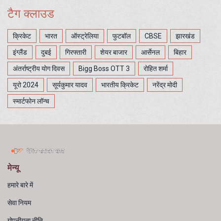
टैग क्लाउड
क्रिकेट
भारत
ऑस्ट्रेलिया
फुटबॉल
CBSE
झारखंड
इंग्लैंड
दुबई
गिरफ्तारी
शेयर बाजार
आर्सेनल
बिहार
अंतर्राष्ट्रीय योग दिवस
Bigg Boss OTT 3
रोहित शर्मा
यूरो 2024
सूर्यकुमार यादव
भारतीय क्रिकेट
नरेंद्र मोदी
स्मार्टफोन लॉन्च
मेन्यू
हमारे बारे में
सेवा नियम
गोपनीयता नीति