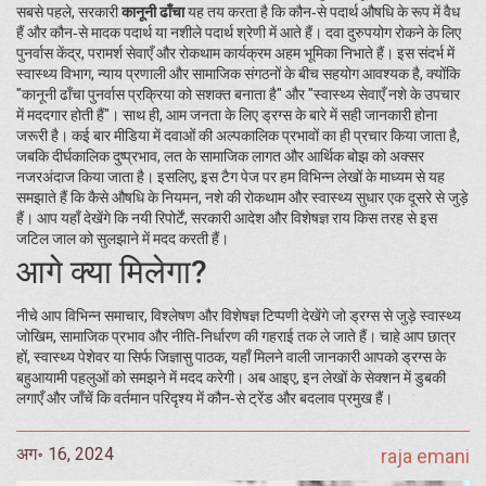
सबसे पहले, सरकारी
कानूनी ढाँचा
यह तय करता है कि कौन‑से पदार्थ औषधि के रूप में वैध
हैं और कौन‑से मादक पदार्थ या नशीले पदार्थ श्रेणी में आते हैं। दवा दुरुपयोग रोकने के लिए
पुनर्वास केंद्र, परामर्श सेवाएँ और रोकथाम कार्यक्रम अहम भूमिका निभाते हैं। इस संदर्भ में
स्वास्थ्य विभाग, न्याय प्रणाली और सामाजिक संगठनों के बीच सहयोग आवश्यक है, क्योंकि
"कानूनी ढाँचा पुनर्वास प्रक्रिया को सशक्त बनाता है" और "स्वास्थ्य सेवाएँ नशे के उपचार
में मददगार होती हैं"। साथ ही, आम जनता के लिए ड्रग्स के बारे में सही जानकारी होना
जरूरी है। कई बार मीडिया में दवाओं की अल्पकालिक प्रभावों का ही प्रचार किया जाता है,
जबकि दीर्घकालिक दुष्प्रभाव, लत के सामाजिक लागत और आर्थिक बोझ को अक्सर
नजरअंदाज किया जाता है। इसलिए, इस टैग पेज पर हम विभिन्न लेखों के माध्यम से यह
समझाते हैं कि कैसे औषधि के नियमन, नशे की रोकथाम और स्वास्थ्य सुधार एक दूसरे से जुड़े
हैं। आप यहाँ देखेंगे कि नयी रिपोर्टें, सरकारी आदेश और विशेषज्ञ राय किस तरह से इस
जटिल जाल को सुलझाने में मदद करती हैं।
आगे क्या मिलेगा?
नीचे आप विभिन्न समाचार, विश्लेषण और विशेषज्ञ टिप्पणी देखेंगे जो ड्रग्स से जुड़े स्वास्थ्य
जोखिम, सामाजिक प्रभाव और नीति‑निर्धारण की गहराई तक ले जाते हैं। चाहे आप छात्र
हों, स्वास्थ्य पेशेवर या सिर्फ जिज्ञासु पाठक, यहाँ मिलने वाली जानकारी आपको ड्रग्स के
बहुआयामी पहलुओं को समझने में मदद करेगी। अब आइए, इन लेखों के सेक्शन में डुबकी
लगाएँ और जाँचें कि वर्तमान परिदृश्य में कौन‑से ट्रेंड और बदलाव प्रमुख हैं।
अग॰ 16, 2024
raja emani