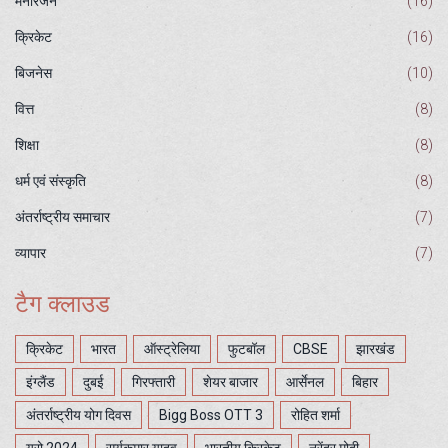
मनोरंजन
(16)
क्रिकेट
(16)
बिजनेस
(10)
वित्त
(8)
शिक्षा
(8)
धर्म एवं संस्कृति
(8)
अंतर्राष्ट्रीय समाचार
(7)
व्यापार
(7)
टैग क्लाउड
क्रिकेट
भारत
ऑस्ट्रेलिया
फुटबॉल
CBSE
झारखंड
इंग्लैंड
दुबई
गिरफ्तारी
शेयर बाजार
आर्सेनल
बिहार
अंतर्राष्ट्रीय योग दिवस
Bigg Boss OTT 3
रोहित शर्मा