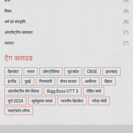
वित्त
(8)
शिक्षा
(8)
धर्म एवं संस्कृति
(8)
अंतर्राष्ट्रीय समाचार
(7)
व्यापार
(7)
टैग क्लाउड
क्रिकेट
भारत
ऑस्ट्रेलिया
फुटबॉल
CBSE
झारखंड
इंग्लैंड
दुबई
गिरफ्तारी
शेयर बाजार
आर्सेनल
बिहार
अंतर्राष्ट्रीय योग दिवस
Bigg Boss OTT 3
रोहित शर्मा
यूरो 2024
सूर्यकुमार यादव
भारतीय क्रिकेट
नरेंद्र मोदी
स्मार्टफोन लॉन्च