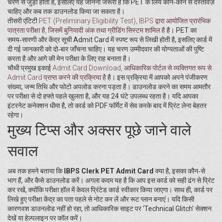
चरण से जुड़ा होता है, इसलिए यह जानना जरूरी है कि PET के लिये कौन‑कौन से दस्तावेज़
चाहिए और कब तक डाउनलोड किया जा सकता है।
तीसरी एंटिटी
PET (Preliminary Eligibility Test)
,
IBPS द्वारा आयोजित प्रारंभिक
पात्रता परीक्षा है, जिसमें बुनियादी अंक तथा ग्रीडिंग सिस्टम शामिल है
है। PET का
समय‑सारणी और केंद्र सूची Admit Card में स्पष्ट रूप से लिखी होती है, इसलिए कार्ड में
दी गई जानकारी को दो‑बार जाँचना चाहिए। यह चरण उम्मीदवार की योग्यताओं की पुष्टि
करता है और आगे की मेन परीक्षा के लिए राह बनाता है।
चौथी प्रमुख इकाई
Admit Card Download
,
आधिकारिक पोर्टल से व्यक्तिगत रूप से
Admit Card प्राप्त करने की प्रक्रिया है
है। इस प्रक्रिया में आपको अपने पंजीकरण
संख्या, जन्म तिथि और फोटो अपलोड करना पड़ता है। डाउनलोड करने का समय आमतौर
पर परीक्षा से दो हफ्ते पहले खुलता है, और यह 24 घंटे उपलब्ध रहता है। यदि आपका
इंटरनेट कनेक्शन धीमा है, तो कार्ड को PDF फॉर्मेट में सेव करके बाद में प्रिंट लेना बेहतर
रहेगा।
मुख्य टिप्स और अक्सर पूछे जाने वाले
सवाल
अब तक हमने बताया कि
IBPS Clerk PET Admit Card
क्या है, इसका कौन‑से
भाग हैं, और कैसे डाउनलोड करें। अगला कदम यह है कि आप इस कार्ड को सही ढंग से प्रिंट
कर रखें, क्योंकि परीक्षा हॉल में केवल प्रिंटेड कार्ड स्वीकार किया जाएगा। साथ ही, कार्ड पर
लिखे हुए परीक्षा केंद्र का पता पहले से नोट कर लें और रूट प्लान बनाएं। यदि किसी
कारणवश डाउनलोड नहीं हो रहा, तो आधिकारिक साइट पर ‘Technical Glitch’ सेक्शन
देखें या हेल्पलाइन पर कॉल करें।