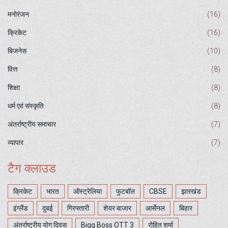
मनोरंजन
(16)
क्रिकेट
(16)
बिजनेस
(10)
वित्त
(8)
शिक्षा
(8)
धर्म एवं संस्कृति
(8)
अंतर्राष्ट्रीय समाचार
(7)
व्यापार
(7)
टैग क्लाउड
क्रिकेट
भारत
ऑस्ट्रेलिया
फुटबॉल
CBSE
झारखंड
इंग्लैंड
दुबई
गिरफ्तारी
शेयर बाजार
आर्सेनल
बिहार
अंतर्राष्ट्रीय योग दिवस
Bigg Boss OTT 3
रोहित शर्मा