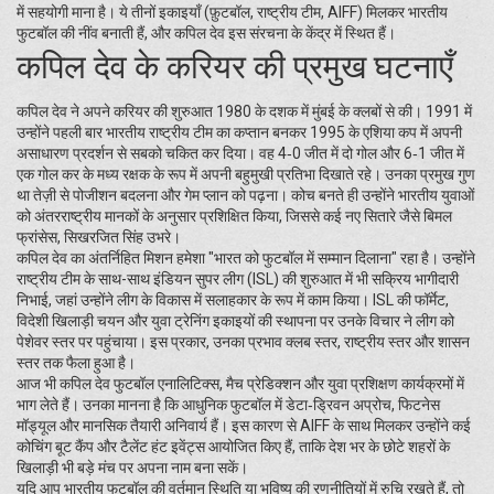
में सहयोगी माना है। ये तीनों इकाइयाँ (फ़ुटबॉल, राष्ट्रीय टीम, AIFF) मिलकर भारतीय
फुटबॉल की नींव बनाती हैं, और कपिल देव इस संरचना के केंद्र में स्थित हैं।
कपिल देव के करियर की प्रमुख घटनाएँ
कपिल देव ने अपने करियर की शुरुआत 1980 के दशक में मुंबई के क्लबों से की। 1991 में
उन्होंने पहली बार भारतीय राष्ट्रीय टीम का कप्तान बनकर 1995 के एशिया कप में अपनी
असाधारण प्रदर्शन से सबको चकित कर दिया। वह 4‑0 जीत में दो गोल और 6‑1 जीत में
एक गोल कर के मध्य रक्षक के रूप में अपनी बहुमुखी प्रतिभा दिखाते रहे। उनका प्रमुख गुण
था तेज़ी से पोजीशन बदलना और गेम प्लान को पढ़ना। कोच बनते ही उन्होंने भारतीय युवाओं
को अंतरराष्ट्रीय मानकों के अनुसार प्रशिक्षित किया, जिससे कई नए सितारे जैसे बिमल
फ्रांसेस, सिखरजित सिंह उभरे।
कपिल देव का अंतर्निहित मिशन हमेशा "भारत को फुटबॉल में सम्मान दिलाना" रहा है। उन्होंने
राष्ट्रीय टीम के साथ-साथ इंडियन सुपर लीग (ISL) की शुरुआत में भी सक्रिय भागीदारी
निभाई, जहां उन्होंने लीग के विकास में सलाहकार के रूप में काम किया। ISL की फॉर्मेट,
विदेशी खिलाड़ी चयन और युवा ट्रेनिंग इकाइयों की स्थापना पर उनके विचार ने लीग को
पेशेवर स्तर पर पहुंचाया। इस प्रकार, उनका प्रभाव क्लब स्तर, राष्ट्रीय स्तर और शासन
स्तर तक फैला हुआ है।
आज भी कपिल देव फुटबॉल एनालिटिक्स, मैच प्रेडिक्शन और युवा प्रशिक्षण कार्यक्रमों में
भाग लेते हैं। उनका मानना है कि आधुनिक फुटबॉल में डेटा‑ड्रिवन अप्रोच, फिटनेस
मॉड्यूल और मानसिक तैयारी अनिवार्य हैं। इस कारण से AIFF के साथ मिलकर उन्होंने कई
कोचिंग बूट कैंप और टैलेंट हंट इवेंट्स आयोजित किए हैं, ताकि देश भर के छोटे शहरों के
खिलाड़ी भी बड़े मंच पर अपना नाम बना सकें।
यदि आप भारतीय फुटबॉल की वर्तमान स्थिति या भविष्य की रणनीतियों में रुचि रखते हैं, तो