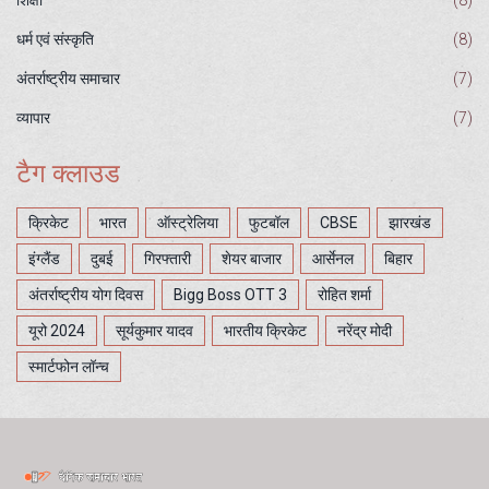
शिक्षा
(8)
धर्म एवं संस्कृति
(8)
अंतर्राष्ट्रीय समाचार
(7)
व्यापार
(7)
टैग क्लाउड
क्रिकेट
भारत
ऑस्ट्रेलिया
फुटबॉल
CBSE
झारखंड
इंग्लैंड
दुबई
गिरफ्तारी
शेयर बाजार
आर्सेनल
बिहार
अंतर्राष्ट्रीय योग दिवस
Bigg Boss OTT 3
रोहित शर्मा
यूरो 2024
सूर्यकुमार यादव
भारतीय क्रिकेट
नरेंद्र मोदी
स्मार्टफोन लॉन्च