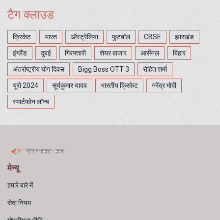
टैग क्लाउड
क्रिकेट
भारत
ऑस्ट्रेलिया
फुटबॉल
CBSE
झारखंड
इंग्लैंड
दुबई
गिरफ्तारी
शेयर बाजार
आर्सेनल
बिहार
अंतर्राष्ट्रीय योग दिवस
Bigg Boss OTT 3
रोहित शर्मा
यूरो 2024
सूर्यकुमार यादव
भारतीय क्रिकेट
नरेंद्र मोदी
स्मार्टफोन लॉन्च
मेन्यू
हमारे बारे में
सेवा नियम