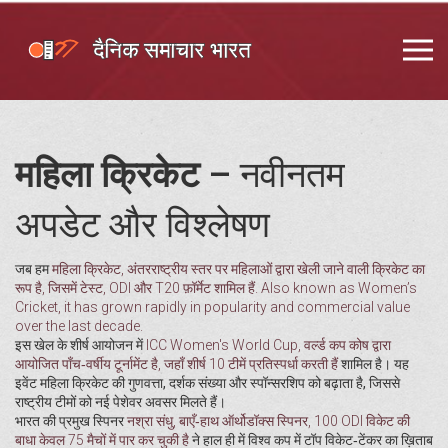
महिला क्रिकेट
– नवीनतम
अपडेट और विश्लेषण
जब हम
महिला क्रिकेट
,
अंतरराष्ट्रीय स्तर पर महिलाओं द्वारा खेली जाने वाली क्रिकेट का
रूप है, जिसमें टेस्ट, ODI और T20 फ़ॉर्मेट शामिल हैं
. Also known as
Women’s
Cricket
, it has grown rapidly in popularity and commercial value
over the last decade.
इस खेल के शीर्ष आयोजन में
ICC Women's World Cup
,
वर्ल्ड कप कोष द्वारा
आयोजित पाँच‑वर्षीय टूर्नामेंट है, जहाँ शीर्ष 10 टीमें प्रतिस्पर्धा करती हैं
शामिल है। यह
इवेंट महिला क्रिकेट की गुणवत्ता, दर्शक संख्या और स्पॉन्सरशिप को बढ़ाता है, जिससे
राष्ट्रीय टीमों को नई पेशेवर अवसर मिलते हैं।
भारत की प्रमुख स्पिनर
नश्रा संधु
,
बाएँ‑हाथ ऑर्थोडॉक्स स्पिनर, 100 ODI विकेट की
बाधा केवल 75 मैचों में पार कर चुकी है
ने हाल ही में विश्व कप में टॉप विकेट‑टेंकर का ख़िताब