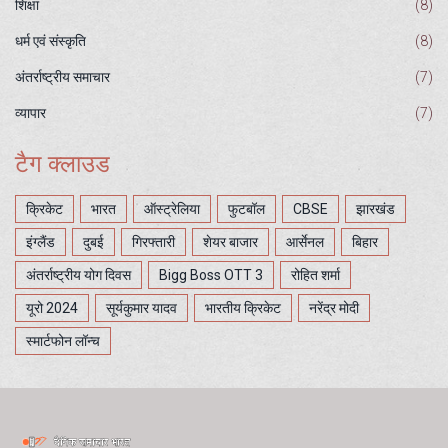
शिक्षा
(8)
धर्म एवं संस्कृति
(8)
अंतर्राष्ट्रीय समाचार
(7)
व्यापार
(7)
टैग क्लाउड
क्रिकेट
भारत
ऑस्ट्रेलिया
फुटबॉल
CBSE
झारखंड
इंग्लैंड
दुबई
गिरफ्तारी
शेयर बाजार
आर्सेनल
बिहार
अंतर्राष्ट्रीय योग दिवस
Bigg Boss OTT 3
रोहित शर्मा
यूरो 2024
सूर्यकुमार यादव
भारतीय क्रिकेट
नरेंद्र मोदी
स्मार्टफोन लॉन्च