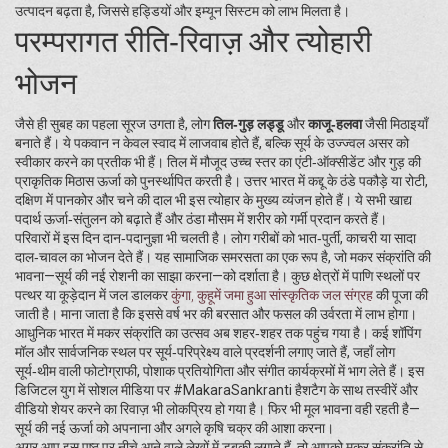
उत्पादन बढ़ता है, जिससे हड्डियों और इम्यून सिस्टम को लाभ मिलता है।
परम्परागत रीति‑रिवाज़ और त्योहारी
भोजन
जैसे ही सुबह का पहला सूरज उगता है, लोग
तिल‑गुड़ लड्डू
और
काजू‑हलवा
जैसी मिठाइयाँ
बनाते हैं। ये पकवान न केवल स्वाद में लाजवाब होते हैं, बल्कि सूर्य के उज्ज्वल असर को
स्वीकार करने का प्रतीक भी हैं। तिल में मौजूद उच्च स्तर का एंटी‑ऑक्सीडेंट और गुड़ की
प्राकृतिक मिठास ऊर्जा को पुनर्स्थापित करती है। उत्तर भारत में कद्दू के ठंडे पकौड़े या रोटी,
दक्षिण में पानकोर और चने की दाल भी इस त्योहार के मुख्य व्यंजन होते हैं। ये सभी खाद्य
पदार्थ ऊर्जा‑संतुलन को बढ़ाते हैं और ठंडा मौसम में शरीर को गर्मी प्रदान करते हैं।
परिवारों में इस दिन दान‑पदानुज्ञा भी चलती है। लोग गरीबों को भात‑पुर्ती, काचरी या सादा
दाल‑चावल का भोजन देते हैं। यह सामाजिक समरसता का एक रूप है, जो मकर संक्रांति की
भावना—सूर्य की नई रोशनी का साझा करना—को दर्शाता है। कुछ क्षेत्रों में पाणि स्थलों पर
पत्थर या कूड़ेदान में जल डालकर
कुंगा
,
कुहूमें जमा हुआ सांस्कृतिक जल संग्रह
की पूजा की
जाती है। माना जाता है कि इससे वर्ष भर की बरसात और फसल की उर्वरता में लाभ होगा।
आधुनिक भारत में मकर संक्रांति का उत्सव अब शहर‑शहर तक पहुंच गया है। कई शॉपिंग
मॉल और सार्वजनिक स्थल पर सूर्य‑परिप्रेक्ष्य वाले प्रदर्शनी लगाए जाते हैं, जहाँ लोग
सूर्य‑थीम वाली फोटोग्राफी, पोशाक प्रतियोगिता और संगीत कार्यक्रमों में भाग लेते हैं। इस
डिजिटल युग में सोशल मीडिया पर #MakaraSankranti हैशटैग के साथ तस्वीरें और
वीडियो शेयर करने का रिवाज़ भी लोकप्रिय हो गया है। फिर भी मूल भावना वही रहती है—
सूर्य की नई ऊर्जा को अपनाना और अगले कृषि चक्र की आशा करना।
अगर आप इस पृष्ठ पर नीचे आने वाले लेखों में डुबकी लगाते हैं, तो आपको मकर संक्रांति से