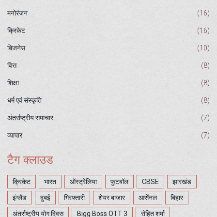
मनोरंजन
(16)
क्रिकेट
(16)
बिजनेस
(10)
वित्त
(8)
शिक्षा
(8)
धर्म एवं संस्कृति
(8)
अंतर्राष्ट्रीय समाचार
(7)
व्यापार
(7)
टैग क्लाउड
क्रिकेट
भारत
ऑस्ट्रेलिया
फुटबॉल
CBSE
झारखंड
इंग्लैंड
दुबई
गिरफ्तारी
शेयर बाजार
आर्सेनल
बिहार
अंतर्राष्ट्रीय योग दिवस
Bigg Boss OTT 3
रोहित शर्मा