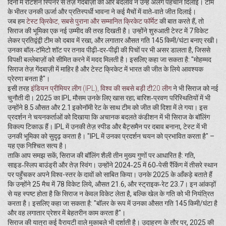
दिनों में रोटेशन स्पिनर से तेज़ गेंदबाज़ी की ओर बदलाव ने उन्हें अलग पहचान दिलाई। टीम
के भीतर उनकी ऊर्जा और प्रतिस्पर्धी भावना ने कई मैचों में वाते‑वाते जीत दिलाई।
जब हम
टेस्ट क्रिकेट
,
सबसे पुराना और सम्मानित क्रिकेट फॉर्मेट
की बात करते हैं, तो
सिराज की भूमिका एक नई उम्मीद की तरह दिखती है। उन्होंने शुरुआती टेस्ट में 7 विकेट
लेकर प्रतिद्वंद्वी टीम को दबाव में रखा, और लगातार औसत गति 145 किमी/घंटा बनाए रखी।
उनका बॉल‑टॉमेटो शॉट पर तनाव पीढ़ी‑दर‑पीढ़ी की पिचों पर भी असर डालता है, जिससे
विपक्षी बल्लेबाज़ों को सीमित करने में मदद मिलती है। इसलिए कहा जा सकता है: "मोहम्मद
सिराज तेज़ गेंदबाज़ी में माहिर है और टेस्ट क्रिकेट में भारत की जीत के लिये आवश्यक
प्रेरणा बनता है"।
इसी तरह
इंडियन प्रीमियर लीग (IPL)
,
विश्व की सबसे बड़ी टी20 लीग
ने भी सिराज को नई
चुनौती दी। 2025 का IPL मौसम उनके लिए खास रहा; बारिश‑प्रवण परिस्थितियों में भी
उन्होंने 8.5 औसत और 2.1 इकोनॉमी रेट के साथ टीम को जीत की दिशा में ले गया। इस
प्रदर्शन ने चयनकर्ताओं को दिखाया कि अचानक बदलते कंडीशन में भी सिराज के बॉलिंग
विकल्प टिकाऊ हैं। IPL में उनकी तेज़ स्पीड और बैट्समैन पर दबाव बनाना, टेस्ट में भी
उनकी भूमिका को सुदृढ़ करता है। "IPL में उनका प्रदर्शन चयन को प्रभावित करता है" –
यह एक निश्चित सत्य है।
ताकि आप समझ सकें, सिराज की बॉलिंग शैली तीन मुख्य गुणों पर आधारित है: गति,
साइड‑स्लिप बाउंड्री और तेज़ स्विंग। उन्होंने 2024‑25 में 60‑पेसी रैंकिंग में तीसरे स्थान
पर पहुँचकर अपने विश्व-स्तर के दावों को साबित किया। उनके 2025 के आँकड़े बताते हैं
कि उन्होंने 25 मैच में 78 विकेट लिये, औसत 21.6, और स्ट्राइक‑रेट 23.7। इन आंकड़ों
से यह स्पष्ट होता है कि सिराज न केवल विकेट लेता है, बल्कि खेल के गति को भी नियंत्रित
करता है। इसलिए कहा जा सकता है: "बॉलर के रूप में उनका औसत गति 145 किमी/घंटा है
और वह लगातार प्रेशर में बेहतरीन काम करता है"।
सिराज की यात्रा कई वैरायटी वाले मुकाबले भी दर्शाती है। उदाहरण के तौर पर, 2025 की