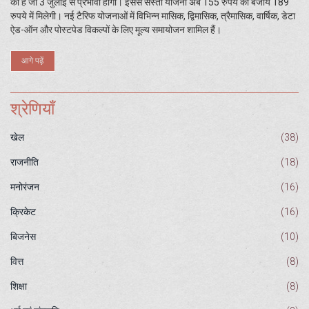
की है जो 3 जुलाई से प्रभावी होगी। इससे सस्ती योजना अब 155 रुपये की बजाय 189
रुपये में मिलेगी। नई टैरिफ योजनाओं में विभिन्न मासिक, द्विमासिक, त्रैमासिक, वार्षिक, डेटा
ऐड-ऑन और पोस्टपेड विकल्पों के लिए मूल्य समायोजन शामिल हैं।
आगे पढ़ें
श्रेणियाँ
खेल
(38)
राजनीति
(18)
मनोरंजन
(16)
क्रिकेट
(16)
बिजनेस
(10)
वित्त
(8)
शिक्षा
(8)