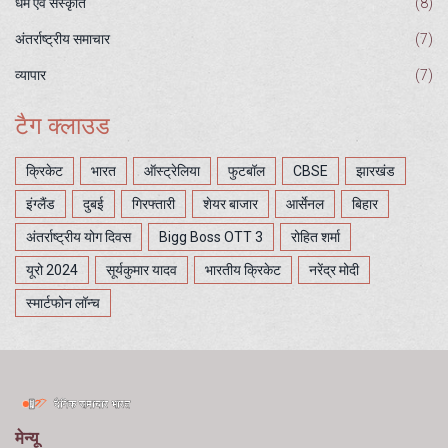
धर्म एवं संस्कृति
(8)
अंतर्राष्ट्रीय समाचार
(7)
व्यापार
(7)
टैग क्लाउड
क्रिकेट
भारत
ऑस्ट्रेलिया
फुटबॉल
CBSE
झारखंड
इंग्लैंड
दुबई
गिरफ्तारी
शेयर बाजार
आर्सेनल
बिहार
अंतर्राष्ट्रीय योग दिवस
Bigg Boss OTT 3
रोहित शर्मा
यूरो 2024
सूर्यकुमार यादव
भारतीय क्रिकेट
नरेंद्र मोदी
स्मार्टफोन लॉन्च
मेन्यू