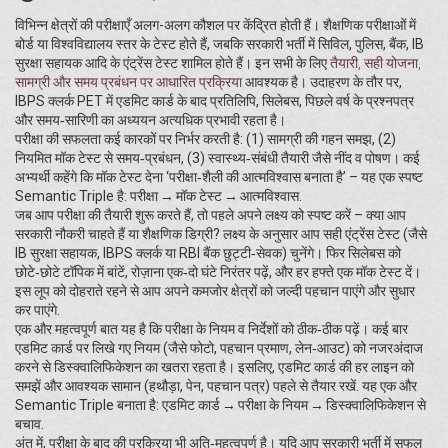
विभिन्न क्षेत्रों की परीक्षाएँ अलग-अलग कौशल पर केंद्रित होती हैं। शैक्षणिक परीक्षाओं में
बोर्ड या विश्वविद्यालय स्तर के टेस्ट होते हैं, जबकि सरकारी भर्ती में सिविल, पुलिस, बैंक, IB
सुरक्षा सहायक आदि के एंट्रेंस टेस्ट शामिल होते हैं। इन सभी के लिए
तैयारी
,
सही योजना,
सामग्री और समय प्रबंधन पर आधारित प्रक्रिया
आवश्यक है। उदाहरण के तौर पर,
IBPS क्लर्क PET में एडमिट कार्ड के बाद प्रतिलिपि, सिलेबस, पिछले वर्ष के प्रश्नपत्र
और समय‑सारिणी का अध्ययन अत्यधिक प्रभावी रहता है।
परीक्षा की सफलता कई कारकों पर निर्भर करती है: (1) सामग्री की गहन समझ, (2)
नियमित मॉक टेस्ट से समय‑प्रबंधन, (3) स्वास्थ्य‑संबंधी तैयारी जैसे नींद व पोषण। कई
अभ्यर्थी कहेंगे कि मॉक टेस्ट देना ‘परीक्षा‑शैली की आत्मविश्वास बनाता है’ – यह एक स्पष्ट
Semantic Triple है: परीक्षा → मॉक टेस्ट → आत्मविश्वास.
जब आप परीक्षा की तैयारी शुरू करते हैं, तो पहले अपने लक्ष्य को स्पष्ट करें – क्या आप
सरकारी नौकरी चाहते हैं या शैक्षणिक डिग्री? लक्ष्य के अनुसार आप सही एंट्रेंस टेस्ट (जैसे
IB सुरक्षा सहायक, IBPS क्लर्क या RBI बैंक छुट्टी‑सेवक) चुनेंगे। फिर सिलेबस को
छोटे‑छोटे टॉपिक में बांटें, रोज़ाना एक‑दो घंटे निरंतर पढ़ें, और हर हफ्ते एक मॉक टेस्ट दें।
इस लूप को दोहराते रहने से आप अपने कमजोर क्षेत्रों को जल्दी पहचान पाएंगे और सुधार
कर पाएंगे.
एक और महत्वपूर्ण बात यह है कि परीक्षा के नियम व निर्देशों को ठीक‑ठीक पढ़ें। कई बार
एडमिट कार्ड पर लिखे गए नियम (जैसे फोटो, पहचान प्रमाण, लेन‑आउट) को नजरअंदाज
करने से डिस्क्वालिफिकेशन का खतरा रहता है। इसलिए, एडमिट कार्ड की हर लाइन को
समझें और आवश्यक सामान (हथौड़ा, पेन, पहचान पत्र) पहले से तैयार रखें. यह एक और
Semantic Triple बनाता है: एडमिट कार्ड → परीक्षा के नियम → डिस्क्वालिफिकेशन से
बचाव.
अंत में, परीक्षा के बाद की प्रक्रिया भी अति‑महत्वपूर्ण है। यदि आप सरकारी भर्ती में सफल