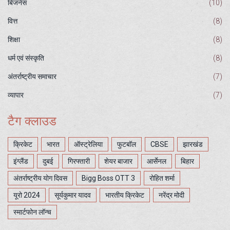
बिजनेस
(10)
वित्त
(8)
शिक्षा
(8)
धर्म एवं संस्कृति
(8)
अंतर्राष्ट्रीय समाचार
(7)
व्यापार
(7)
टैग क्लाउड
क्रिकेट
भारत
ऑस्ट्रेलिया
फुटबॉल
CBSE
झारखंड
इंग्लैंड
दुबई
गिरफ्तारी
शेयर बाजार
आर्सेनल
बिहार
अंतर्राष्ट्रीय योग दिवस
Bigg Boss OTT 3
रोहित शर्मा
यूरो 2024
सूर्यकुमार यादव
भारतीय क्रिकेट
नरेंद्र मोदी
स्मार्टफोन लॉन्च