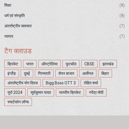
शिक्षा
(8)
धर्म एवं संस्कृति
(8)
अंतर्राष्ट्रीय समाचार
(7)
व्यापार
(7)
टैग क्लाउड
क्रिकेट
भारत
ऑस्ट्रेलिया
फुटबॉल
CBSE
झारखंड
इंग्लैंड
दुबई
गिरफ्तारी
शेयर बाजार
आर्सेनल
बिहार
अंतर्राष्ट्रीय योग दिवस
Bigg Boss OTT 3
रोहित शर्मा
यूरो 2024
सूर्यकुमार यादव
भारतीय क्रिकेट
नरेंद्र मोदी
स्मार्टफोन लॉन्च