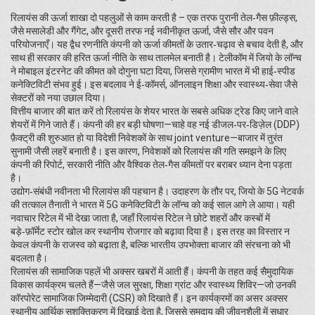
रिलायंस की ऊर्जा शाखा दो पहलुओं से काम करती है – एक तरफ पुरानी तेल‑गैस फ़ील्ड्स,
जैसे मसालेडी और गैंगेट, और दूसरी तरफ नई नवीनीकृत ऊर्जा, जैसे सौर और पवन
परियोजनाएँ। यह द्वैध रणनीति कंपनी को ऊर्जा कीमतों के उतार‑चढ़ाव से बचाव देती है, और
साथ ही सरकार की हरित ऊर्जा नीति के साथ तालमेल बनाती है। टेलीकॉम में जियो के लॉन्च
ने मोबाइल इंटरनेट की कीमत को दोगुना घटा दिया, जिससे ग्रामीण भारत में भी हाई‑स्पीड
कनेक्टिविटी संभव हुई। इस बदलाव ने ई‑कॉमर्स, ऑनलाइन शिक्षा और स्वास्थ्य‑सेवा जैसे
सेक्टरों को नया उछाल दिया।
वित्तीय बाजार की बात करें तो रिलायंस के शेयर भारत के सबसे अधिक ट्रेड किए जाने वाले
शेयरों में गिने जाते हैं। कंपनी की हर बड़ी घोषणा—चाहे वह नई डीजल‑पर‑डिज़ेल (DDP)
फ़ैक्ट्री की शुरुआत हो या विदेशी निवेशकों के साथ joint venture—बाजार में तुरंत
सुनामी जैसी लहरें बनाती है। इस कारण, निवेशकों को रिलायंस की गति समझने के लिए
कंपनी की रिपोर्ट, सरकारी नीति और वैश्विक तेल‑गैस कीमतों पर बराबर ध्यान देना पड़ता
है।
उद्योग‑संबंधी नवीनता भी रिलायंस की पहचान है। उदाहरण के तौर पर, जियो के 5G नेटवर्क
की तत्काल तैनाती ने भारत में 5G कनेक्टिविटी के लॉन्च को कई साल आगे ले आया। यही
नवाचार रिटेल में भी देखा जाता है, जहाँ रिलायंस रिटेल ने छोटे शहरों और कस्बों में
बड़े‑फ़ॉर्मेट स्टोर खोल कर स्थानीय रोजगार को बढ़ावा दिया है। इस तरह का विस्तार न
केवल कंपनी के राजस्व को बढ़ाता है, बल्कि भारतीय उपभोक्ता बाजार की संरचना को भी
बदलता है।
रिलायंस की सामाजिक पहलें भी अक्सर खबरों में आती हैं। कंपनी के तहत कई सैमुदायिक
विकास कार्यक्रम चलते हैं—जैसे जल सुरक्षा, शिक्षा ग्रांट और स्वास्थ्य शिविर—जो उनकी
कॉरपोरेट सामाजिक जिम्मेदारी (CSR) को दिखाते हैं। इन कार्यक्रमों का असर अक्सर
स्थानीय आर्थिक सशक्तिकरण में दिखाई देता है, जिससे समुदाय की जीवनशैली में सुधार