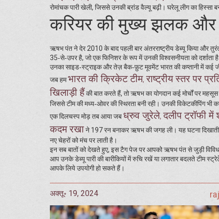
रोमांचक पारी खेली, जिससे उनकी ब्रांड वैल्यू बढ़ी। घरेलू लीग का हिस्सा 
करियर की मुख्य झलक और प
ऋषभ पंत ने देर 2010 के बाद पहली बार अंतरराष्ट्रीय डेब्यू किया और त
35‑से‑उपर है, जो एक फिनिशर के रूप में उनकी विश्वसनीयता को दर्शाता 
उनका साइड‑स्ट्राइक और तेज़ बैक‑फ़ुट मूवमेंट भारत की कप्तानी में कई ज
भारत की क्रिकेट टीम
राष्ट्रीय स्तर पर प्
,
जब हम
खिलाड़ी हैं
की बात करते हैं, तो ऋषभ का योगदान कई मोर्चों पर महसूस क
जिससे टीम की मध्य‑ओवर की स्थिरता बनी रही। उनकी विकेटकीपिंग भी कभी
ध्रुव जुरेले
दलीप ट्रॉफी में
,
एक दिलचस्प मोड़ तब आया जब
कदम रखा
ने 197 रन बनाकर ऋषभ की जगह ली। यह घटना दिखाती है कि 
नए चेहरों को मंच पर लाती है।
इन सब बातों को देखते हुए, इस टैग पेज पर आपको ऋषभ पंत से जुड़ी विविध ख
आप उनके डेब्यू पारी की बारीकियों में रुचि रखें या लगातार बदलते टीम स्ट
आपके लिये उपयोगी हो सकते हैं।
अक्तू॰ 19, 2024
ra