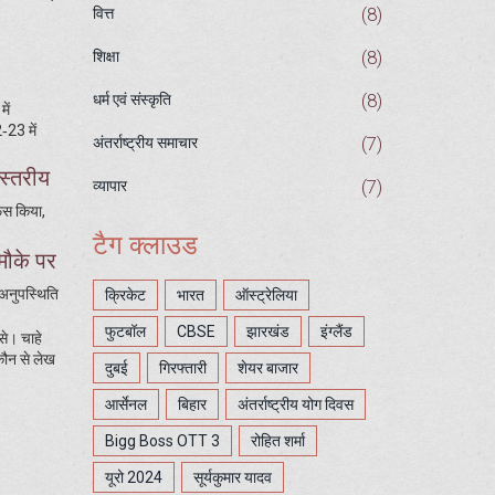
(8)
वित्त
(8)
शिक्षा
(8)
धर्म एवं संस्कृति
ें
‑23 में
(7)
अंतर्राष्ट्रीय समाचार
‑स्तरीय
(7)
व्यापार
ेंस किया,
टैग क्लाउड
मौके पर
 अनुपस्थिति
क्रिकेट
भारत
ऑस्ट्रेलिया
फुटबॉल
CBSE
झारखंड
इंग्लैंड
से। चाहे
‑कौन से लेख
दुबई
गिरफ्तारी
शेयर बाजार
आर्सेनल
बिहार
अंतर्राष्ट्रीय योग दिवस
Bigg Boss OTT 3
रोहित शर्मा
यूरो 2024
सूर्यकुमार यादव