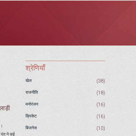
श्रेणियाँ
(38)
खेल
(18)
राजनीति
(16)
मनोरंजन
लाड़ी
.
(16)
क्रिकेट
ै।
(10)
बिजनेस
 पंत ने कई