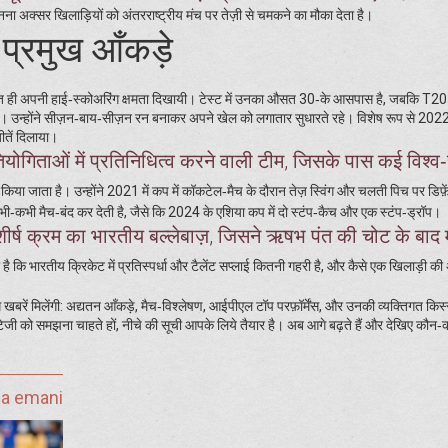
बनना अक्सर खिलाड़ियों को अंतरराष्ट्रीय मंच पर तेज़ी से चमकने का मौका देता है।
्रमुख आँकड़े
ुरंत ही अपनी हाई‑स्कोअरिंग क्षमता दिखायी। टेस्ट में उनका औसत 30‑के आसपास है, जबकि T20 म
है। उन्होंने सीज़न‑बाय‑सीज़न रन बनाकर अपने खेल को लगातार सुधारते रहे। विशेष रूप से 2022
ीतें दिलाया।
रतियोगिताओं में प्रतिनिधित्व करने वाली टीम, जिसके पास कई विश्व
िया जाता है। उन्होंने 2021 में कप में कॉकटेल‑मैच के दौरान तेज़ स्विंग और चलती पिच पर डिफ़
‑कभी मैच‑बंद कर देती है, जैसे कि 2024 के एशिया कप में दो स्टंप‑कैच और एक स्टंप‑ड्रॉप।
 शीर्ष क्रम का भारतीय बल्लेबाज़, जिसने ऋषभ पंत की चोट के बाद 
भारतीय क्रिकेट में प्रतिस्पर्धा और टैलेंट सप्लाई कितनी गहरी है, और कैसे एक खिलाड़ी की
बरें मिलेंगी: अद्यतन आँकड़े, मैच‑विश्लेषण, आईपीएल टॉप परफ़ॉर्मेंस, और उनकी व्यक्तिगत किस्
्रेटेजी को समझना चाहते हों, नीचे की सूची आपके लिये तैयार है। अब आगे बढ़ते हैं और देखिए कौन
ja emani