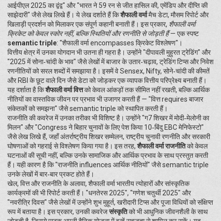
आईपीएल 2025 का द्वंद्व" और "भारत ने 59 रन से जीत हासिल की, एमेंडिप और दीप्ति की
साझेदारी" जैसे लेख लिखे हैं। ये लेख दर्शाते हैं कि
शैफाली वर्मा
मैच डेटा, मौसम रिपोर्ट और
खिलाड़ी प्रदर्शन को मिलाकर एक संपूर्ण कहानी बनाती हैं। इस प्रकार,
शैफाली वर्मा
क्रिकेट को केवल स्कोर नहीं, बल्कि स्थितियों और रणनीति से जोड़ती हैं
— एक स्पष्ट
semantic triple
: "शैफाली वर्मा encompasses क्रिकेट विश्लेषण"।
वित्तीय क्षेत्र में उनका योगदान भी उतना ही गहरा है। उन्होंने "दीपावली मुहुरत ट्रेडिंग" और
"2025 में सोना‑चांदी के भाव" जैसे लेखों में बाजार के उतार‑चढ़ाव, ट्रेडिंग टिप्स और निवेश
रणनीतियों को सरल शब्दों में समझाया है। इसमें वे Sensex, Nifty, सोने‑चांदी की कीमतें
और RBI के छूट वाले दिन जैसे डेटा को जोड़कर एक व्यापक वित्तीय परिप्रेक्ष्य बनाती हैं।
यह दर्शाता है कि
शैफाली वर्मा वित्त
को केवल आंकड़ों तक सीमित नहीं रखती, बल्कि आर्थिक
नीतियों का वास्तविक जीवन पर प्रभाव भी उजागर करती हैं — "वित्त requires बाजार
संकेतकों को समझना" जैसे semantic triple को स्थापित करती हैं।
राजनीति की कवरेज में उनका तरीका भी विशिष्ट है। उन्होंने "ग7 शिखर में मोदी‑मेलोनी का
मिलन" और "Congress ने बिहार चुनावों के लिए पेश किया 10‑बिंदु EBC मेनिफेस्टो"
जैसे लेख लिखे हैं, जहाँ अंतर्राष्ट्रीय शिखर सम्मेलन, राष्ट्रीय चुनावी रणनीति और सरकारी
घोषणाओं को गहराई से विश्लेषण किया गया है। इस तरह,
शैफाली वर्मा राजनीति
को केवल
घटनाओं की सूची नहीं, बल्कि उनके सामाजिक और आर्थिक प्रभाव के साथ प्रस्तुत करती
हैं। यही कारण है कि "राजनीति influences आर्थिक नीतियों" जैसे semantic triple
उनके लेखों में बार‑बार प्रकट होते हैं।
खेल, वित्त और राजनीति के अलावा, शैफाली वर्मा भारतीय त्योहारों और सांस्कृतिक
कार्यक्रमों की भी रिपोर्ट करती हैं। "धनतेरस 2025", "गणेश चतुर्थी 2025" और
"नवरीत्रि दिवस" जैसे लेखों में उन्होंने शुभ मुहूर्त, खरीदारी टिप्स और पूजा विधियों को संक्षिप्त
रूप में बताया है। इस प्रकार, उनकी कवरेज
संस्कृति
को भी आधुनिक जीवनशैली के साथ