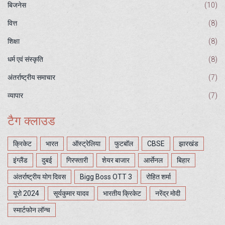
बिजनेस
(10)
वित्त
(8)
शिक्षा
(8)
धर्म एवं संस्कृति
(8)
अंतर्राष्ट्रीय समाचार
(7)
व्यापार
(7)
टैग क्लाउड
क्रिकेट
भारत
ऑस्ट्रेलिया
फुटबॉल
CBSE
झारखंड
इंग्लैंड
दुबई
गिरफ्तारी
शेयर बाजार
आर्सेनल
बिहार
अंतर्राष्ट्रीय योग दिवस
Bigg Boss OTT 3
रोहित शर्मा
यूरो 2024
सूर्यकुमार यादव
भारतीय क्रिकेट
नरेंद्र मोदी
स्मार्टफोन लॉन्च