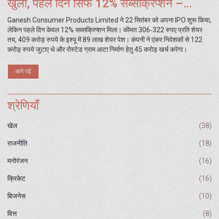
खुला, पहले दिन सिर्फ 12% सब्सक्रिप्शन –
कीमत, बिड और कंपनी की प्रोफ़ाइल
Ganesh Consumer Products Limited ने 22 सितंबर को अपना IPO शुरू किया,
लेकिन पहले दिन केवल 12% सब्सक्रिप्शन मिला। कीमत 306‑322 रुपए प्रति शेयर
तय, 409 करोड़ रुपये के इश्यू में 89 लाख शेयर पेश। कंपनी ने एंकर निवेशकों से 122
करोड़ रुपये जुटाए थे और रोस्टेड ग्राम आटा निर्माण हेतु 45 करोड़ खर्च करेगा।
आगे पढ़ें
श्रेणियाँ
खेल
(38)
राजनीति
(18)
मनोरंजन
(16)
क्रिकेट
(16)
बिजनेस
(10)
वित्त
(8)