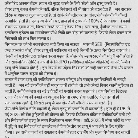
कॉरपोरेट अक्सर बॉटम‑लाइन को सुदृढ़ करने के लिये फॉलो‑ऑन इश्यू करते हैं।
शेयर इश्यू केवल कंपनी की नहीं, बल्कि निवेशकों की भी सोच को बदल देता है। जब सरकार
टैरिफ या आयात शुल्क बदलती है, तो सीधे‑सिर्के तौर पर उन सेक्टर्स के शेयरों की कीमतें
प्रभावित होती हैं। उदाहरण के तौर पर, हाल ही में ट्रम्प की 100% टैरिफ घोषणा ने फार्मा
शेयरों पर दबाव डाला, जिससे निफ्टी फ़ार्मा इंडेक्स गिरा। इसी तरह, पूँजीगत लाभ कर में
इन्फ्लेशन इंडेक्स का समायोजन सीधे‑सिर्के कर‑बोझ को घटाता है, जिससे शेयर बेचने वाले
निवेशकों को लाभ मिल सकता है।
नियामक पक्ष को भी नजरअंदाज नहीं किया जा सकता। भारत में SEBI (सिक्योरिटीज़ एंड
एण्ड एक्सचेंज बोर्ड) शेयर इश्यू की प्रक्रिया को कड़े नियमों के तहत नियंत्रित करता है।
कंपनी को प्रॉस्पेक्टस दाखिल करना पड़ता है, बोर्ड‑ऑफ़‑डायरेक्टर्स की मंज़ूरी लेनी होती है
और सार्वजनिक लिमिटेड कंपनी के लिए IPO (इनीशियल पब्लिक ऑफ़रिंग) या फॉलो‑ऑन
इश्यू जैसे विकल्प होते हैं। इन नियमों का उद्देश्य निवेशकों को सही जानकारी देना और बाजार
में अनुचित उतार‑चढ़ाव को रोकना है।
बाजार में शेयर इश्यू की प्रतिक्रिया अक्सर वॉल्यूम और प्राइस एलास्टिसिटी से समझी
जाती है। जब नई शेयरों की बड़ी मात्रा जारी होती है, तो तभी कीमतें स्थिर रखनी मुश्किल हो
जाती है, क्योंकि फंड्स को नई इक्विटी को एब्सॉर्ब करना पड़ता है। कंपनियों का डिटेल्ड
प्लान और भविष्य की कमाई का अनुमान जितना स्पष्ट होगा, एलास्टिसिटी उतनी ही
सकारात्मक रहती है, जिससे इश्यू के बाद शेयरों की कीमतें स्थिर या बढ़ती हैं।
जैसे‑जैसे वित्तीय नीति बदलती है, शेयर इश्यू की रणनीति भी बदलती है। हाल ही में RBI ने
मई 2025 की बैंक छुट्टियों की घोषणा की, जिससे डिजिटल बैंकिंग में लिक्विडिटी बनी रही
और निवेशकों को इश्यू के समय रिफ़्लेक्शन समय मिला। वहीं, 2025 में सोना‑चांदी के भाव
में वृद्धि ने कई निवेशकों को इन्फ्लेशन‑हैजिंग के तौर पर इश्यू में भाग लेने के लिए प्रेरित
किया। इन सभी कारकों को समझकर कंपनी बेहतर टाइमिंग और मूल्य निर्धारण कर सकती