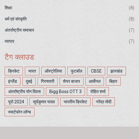
शिक्षा
(8)
धर्म एवं संस्कृति
(8)
अंतर्राष्ट्रीय समाचार
(7)
व्यापार
(7)
टैग क्लाउड
क्रिकेट
भारत
ऑस्ट्रेलिया
फुटबॉल
CBSE
झारखंड
इंग्लैंड
दुबई
गिरफ्तारी
शेयर बाजार
आर्सेनल
बिहार
अंतर्राष्ट्रीय योग दिवस
Bigg Boss OTT 3
रोहित शर्मा
यूरो 2024
सूर्यकुमार यादव
भारतीय क्रिकेट
नरेंद्र मोदी
स्मार्टफोन लॉन्च