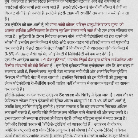
बूम” कहलाती है क्योंकि रिटेल निवेशकों की भागीदारी बढ़ती है, और कई कंपनियों के
क्वार्टरली परिणाम भी इसी समय आते हैं। इससे छोटे‑से‑बड़े शेयरों की कीमत में तेजी या
गिरावट दोनों ही हो सकती है, इसलिये इंट्री‑टाइम की रणनीति तय करना जरूरी हो जाता
है।
जब ट्रेडिंग की बात आती है, तो
सोना‑चांदी कीमत
,
पवित्र धातुओं के बाजार मूल्य, जो
अक्सर आर्थिक अनिश्चितता के दौरान सुरक्षित शेल्टर माने जाते हैं
भी एक अहम संकेतक बन
जाता है। छुट्टियों के दौरान निवेशक अक्सर सोने‑चांदी में पोर्टफोलियो को हेज करने की
सोचते हैं, इसलिए इनकी कीमत में छोटे‑छोटे उतार‑चढ़ाव भी इक्विटी बाजार को प्रभावित
कर सकते हैं। पिछले साल की डेटा दिखाती है कि दीपावली के आसपास सोने की कीमत में
3‑5% की उछाल देखी गई थी, जो इक्विटी में लिक्विडिटी को कम कर देती है।
एक और अनदेखा कारक
RBI बैंक छुट्टियाँ
,
भारतीय रिज़र्व बैंक द्वारा घोषित सार्वजनिक और
वित्तीय संस्थानों की बंदी तिथियां
हैं। इन दिनों इलेक्ट्रॉनिक ट्रांज़ैक्शन और डि‑देन चक्र में
रुकावट आती है, जिससे साफ‑सुथरी डेटा उपलब्ध नहीं होती और अल्गोरिदमिक ट्रेडिंग
सिस्टम भी हॉलिडे मोड में चला जाता है। इसलिए निवेशकों को इन तिथियों की पूर्‍वसूचना
लेकर पोर्टफोलियो री‑बैलेंसिंग करनी चाहिए, नहीं तो बाजार में अचानक गड़बड़ी का सामना
कर सकते हैं।
हॉलिडे‑इफ़ेक्ट का एक स्पष्ट उदाहरण
Sensex
और Nifty में देखा जाता है। आम तौर पर
फेस्टिवल सीजन में इन इंडेक्सों की दैनिक औसत वॉल्यूम में 10‑15% की कमी आती है,
जबकि वैल्यू ट्रेडिंग में वृद्धि होती है। इसका मतलब है कि बड़े संस्थागत निवेशक अधिक
सावधानी बरतते हैं, जबकि छोटे निवेशक कम जोखिम वाले सेक्टरों की ओर रुख करते हैं।
इस बदलाव को समझना ट्रेडर्स को बेहतर एंट्री‑एग्जिट पॉइंट्स चुनने में मदद करता है।
देशी और विदेशी कारक भी “हॉलिडे‑ट्रेडिंग” को आकार देते हैं। उदाहरण के तौर पर,
अमेरिकी राष्ट्रपति द्वारा थोक टैरिफ लागू करने की घोषणा (जैसे ट्रम्प‑टैरिफ) न केवल
फार्मा शेयरों को प्रभावित करती है, बल्कि हॉलिडे‑सीजन में भारतीय मार्केट के कुल दिखावे