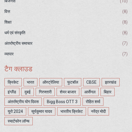
बिजनेस
(10)
वित्त
(8)
शिक्षा
(8)
धर्म एवं संस्कृति
(8)
अंतर्राष्ट्रीय समाचार
(7)
व्यापार
(7)
टैग क्लाउड
क्रिकेट
भारत
ऑस्ट्रेलिया
फुटबॉल
CBSE
झारखंड
इंग्लैंड
दुबई
गिरफ्तारी
शेयर बाजार
आर्सेनल
बिहार
अंतर्राष्ट्रीय योग दिवस
Bigg Boss OTT 3
रोहित शर्मा
यूरो 2024
सूर्यकुमार यादव
भारतीय क्रिकेट
नरेंद्र मोदी
स्मार्टफोन लॉन्च