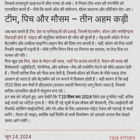
जिससे तनावपूर्ण फ़ाइनल में जीत स्पष्ट हो सके। ये नियम टीम‑स्तर की रणनीति को
प्रभावित करते हैं—जैसे कि बल्ले‑बॉल की संयोजन, बॉलर बदलना और फ़ील्डिंग सेट‑अप।
टीम, पिच और मौसम – तीन अहम कड़ी
अब बात करते हैं
टीम
,
देश या फ्रैंचाइज़ी की इकाई, जिसमें बैट्समैन, बॉलर और सभीहैण्ड्स
खिलाड़ी होते हैं
.
साइड
की संतुलित संयोजन ही जीत की कुंजी है। नेइज़ली ऑर्डर में तेज़
बैट्समैन और लचीला फाइनिंग लाइन मैच की दिशा तय करती है। वहीं, बॉलर को पिच वाली
स्थिति समझनी पड़ती है—जैसे टर्निंग स्पिन पिच पर स्पिनर का फायदा, या तेज़ पिच पर
पल्सर की गति।
पिच खुद एक
पिच
,
खेल के मैदान की सतह, जहाँ गेंद बाउंस करती है
.
मैदान की सतह
की
विशेषताएँ—ह्यूमिडिटी, ग्रेनीनेस, और क्रैक्स—मैच की स्कोरिंग पैटर्न को सीधे आकार देती
हैं। गिरती बारिश पिच को गीला बना देती है, जिससे बॉलर को स्लिप के पीछे पकड़ लेना
आसान हो जाता है और बैट्समैन को रन बनाने में दिक्कत होती है। यही कारण है कि कई
टी20 विश्व कप मैचों में डीएलएस (डक्लर लवली सिस्टम) लागू किया जाता है, जिससे
बारिश‑प्रभावित खेलों में संतुलन बना रहे।
इन सब को जोड़ते हुए, आप देखेंगे कि
T20 विश्व कप 2024
सिर्फ एक टूर्नामेंट नहीं, बल्कि
कई तत्वों का जटिल नृत्य है। नीचे दी गई सूची में हम मौसम की चेतावनी, टीम‑साझेदारी की
रिकॉर्ड‑ब्रेकिंग साझेदारियों, और प्ले‑ऑफ़ के लिए आवश्यक पॉइंट टेबल की गहराई से चर्चा
करेंगे। तैयार हो जाइए, क्योंकि यहाँ मिलेंगे वो सभी विश्लेषण जो आपको अगला मैच देखते
समय आगे रखेंगे।
जून 24, 2024
raja emani