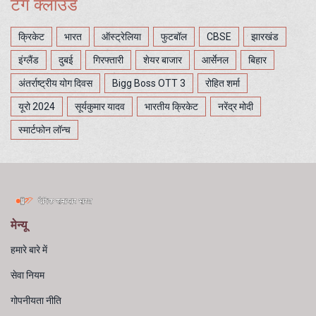
टैग क्लाउड
क्रिकेट
भारत
ऑस्ट्रेलिया
फुटबॉल
CBSE
झारखंड
इंग्लैंड
दुबई
गिरफ्तारी
शेयर बाजार
आर्सेनल
बिहार
अंतर्राष्ट्रीय योग दिवस
Bigg Boss OTT 3
रोहित शर्मा
यूरो 2024
सूर्यकुमार यादव
भारतीय क्रिकेट
नरेंद्र मोदी
स्मार्टफोन लॉन्च
मेन्यू
हमारे बारे में
सेवा नियम
गोपनीयता नीति