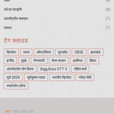
शिक्षा
(8)
धर्म एवं संस्कृति
(8)
अंतर्राष्ट्रीय समाचार
(7)
व्यापार
(7)
टैग क्लाउड
क्रिकेट
भारत
ऑस्ट्रेलिया
फुटबॉल
CBSE
झारखंड
इंग्लैंड
दुबई
गिरफ्तारी
शेयर बाजार
आर्सेनल
बिहार
अंतर्राष्ट्रीय योग दिवस
Bigg Boss OTT 3
रोहित शर्मा
यूरो 2024
सूर्यकुमार यादव
भारतीय क्रिकेट
नरेंद्र मोदी
स्मार्टफोन लॉन्च