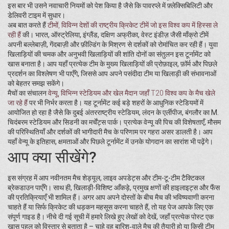
इस बार भी उसने नवाचारी नियमों को पेश किया है जैसे कि पावरप्ले में फ़्लेक्सिबिलिटी और
डेलिवरी टाइम में सुधार।
अब बात करते हैं
टीमों
,
विविन्न देशों की राष्ट्रीय क्रिकेट टीमें जो इस विश्व कप में हिस्सा ले
रही हैं
की। भारत, ऑस्ट्रेलिया, इंग्लैंड, दक्षिण अफ्रीका, वेस्ट इंडीज़ जैसी माँक्रो टीमें
अपनी बल्लेबाज़ी, गेंदबाज़ी और फ़ील्डिंग के मिश्रण से दर्शकों को रोमांचित कर रही हैं। युवा
खिलाड़ियों की चमक और अनुभवी खिलाड़ियों की शांति दोनों का संतुलन इस टूर्नामेंट को
खास बनाता है। आप यहाँ प्रत्येक टीम के मुख्य खिलाड़ियों की प्रोफ़ाइल, फ़ॉर्म और पिछले
प्रदर्शन का विश्लेषण भी पाएँगे, जिससे आप अपने पसंदीदा टीम या खिलाड़ी की संभावनाओं
को बेहतर समझ सकेंगे।
मैचों का संचालन
वेन्यू
,
विभिन्न स्टेडियम और खेल मैदान जहाँ T20 विश्व कप के मैच खेले
जा रहे हैं
पर भी निर्भर करता है। यह टूर्नामेंट कई बड़े शहरों के आधुनिक स्टेडियमों में
आयोजित हो रहा है जैसे कि दुबई अंतरराष्ट्रीय स्टेडियम, लंदन के एर्लीपीज, बंगलौर का M.
चिदंबरम स्टेडियम और सिडनी का मर्चेंट्स पार्क। प्रत्येक वेन्यू की पिच की विशेषताएँ, मौसम
की परिस्थितियाँ और दर्शकों की भागीदारी मैच के परिणाम पर गहरा असर डालती है। आप
यहाँ वेन्यू के इतिहास, क्षमताओं और पिछले टूर्नामेंट में उनके योगदान का सारांश भी पढ़ेंगे।
आप क्या सीखेंगे?
इस संग्रह में आप नवीनतम मैच शेड्यूल, लाइव अपडेट्स और टीम-टू-टीम टैक्टिकल
ब्रेकडाउन पाएँगे। साथ ही, खिलाड़ी-विशिष्ट आँकड़े, प्रमुख क्षणों की हाइलाइट्स और फैंस
की प्रतिक्रियाएँ भी शामिल हैं। अगर आप अपने दोस्तों के बीच मैच की भविष्यवाणी करना
चाहते हैं या सिर्फ क्रिकेट की धड़कन महसूस करना चाहते हैं, तो यह पेज आपके लिए एक
संपूर्ण गाइड है। नीचे दी गई सूची में हमारे लिखे हुए लेखों को देखें, जहाँ प्रत्येक पोस्ट एक
खास पहलू को विस्तार से बताता है – चाहे वह बारिश‑वाले मैच की तैयारी हो या किसी टीम