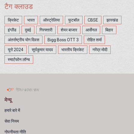
टैग क्लाउड
क्रिकेट
भारत
ऑस्ट्रेलिया
फुटबॉल
CBSE
झारखंड
इंग्लैंड
दुबई
गिरफ्तारी
शेयर बाजार
आर्सेनल
बिहार
अंतर्राष्ट्रीय योग दिवस
Bigg Boss OTT 3
रोहित शर्मा
यूरो 2024
सूर्यकुमार यादव
भारतीय क्रिकेट
नरेंद्र मोदी
स्मार्टफोन लॉन्च
मेन्यू
हमारे बारे में
सेवा नियम
गोपनीयता नीति