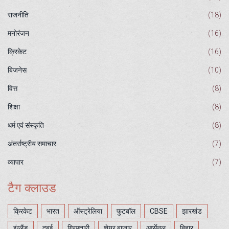
राजनीति
(18)
मनोरंजन
(16)
क्रिकेट
(16)
बिजनेस
(10)
वित्त
(8)
शिक्षा
(8)
धर्म एवं संस्कृति
(8)
अंतर्राष्ट्रीय समाचार
(7)
व्यापार
(7)
टैग क्लाउड
क्रिकेट
भारत
ऑस्ट्रेलिया
फुटबॉल
CBSE
झारखंड
इंग्लैंड
दुबई
गिरफ्तारी
शेयर बाजार
आर्सेनल
बिहार