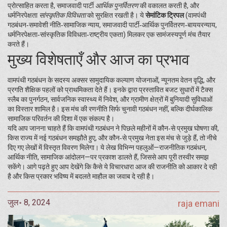
प्रोत्साहित करता है, समाजवादी पार्टी
आर्थिक पुनर्वितरण
की वकालत करती है, और
धर्मनिरपेक्षता
सांस्कृतिक विविधता
को सुरक्षित रखती है। ये
सेमांटिक ट्रिपल
(वामपंथी
गठबंधन‑समावेशी नीति‑सामाजिक न्याय, समाजवादी पार्टी‑आर्थिक पुनर्वितरण‑बाययरन्याय,
धर्मनिरपेक्षता‑सांस्कृतिक विविधता‑राष्ट्रीय एकता) मिलकर एक सामंजस्यपूर्ण मंच तैयार
करते हैं।
मुख्य विशेषताएँ और आज का प्रभाव
वामपंथी गठबंधन के सदस्य अक्सर सामुदायिक कल्याण योजनाओं, न्यूनतम वेतन वृद्धि, और
प्रगति शैक्षिक पहलों को प्राथमिकता देते हैं। इनके द्वारा प्रस्तावित बजट सुधारों में टैक्स
स्लैब का पुनर्गठन, सार्वजनिक स्वास्थ्य में निवेश, और ग्रामीण क्षेत्रों में बुनियादी सुविधाओं
का विस्तार शामिल है। इस मंच की रणनीति सिर्फ चुनावी गठबंधन नहीं, बल्कि दीर्घकालिक
सामाजिक परिवर्तन की दिशा में एक संकल्प है।
यदि आप जानना चाहते हैं कि वामपंथी गठबंधन ने पिछले महीनों में कौन‑से प्रमुख घोषणा की,
किस राज्य में नई गठबंधन समझौते हुए, और कौन‑से प्रमुख नेता इस मंच से जुड़े हैं, तो नीचे
दिए गए लेखों में विस्तृत विवरण मिलेगा। ये लेख विभिन्न पहलुओं—राजनीतिक गठबंधन,
आर्थिक नीति, सामाजिक आंदोलन—पर प्रकाश डालते हैं, जिससे आप पूरी तस्वीर समझ
सकेंगे। आगे पढ़ते हुए आप देखेंगे कि कैसे ये विचारधारा आज की राजनीति को आकार दे रही
है और किस प्रकार भविष्य में बदलते माहौल का जवाब दे रही है।
जुल॰ 8, 2024
raja emani