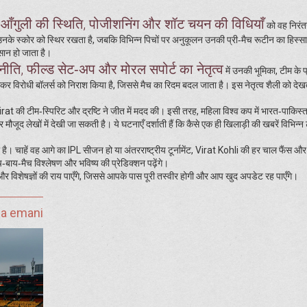
आँगुली की स्थिति, पोजीशनिंग और शॉट चयन की विधियाँ
को वह निरंतर
 उनके स्कोर को स्थिर रखता है, जबकि विभिन्न पिचों पर अनुकूलन उनकी प्री‑मैच रूटीन का हिस्स
ान हो जाता है।
ीति, फील्ड सेट‑अप और मोरल सपोर्ट का नेतृत्व
में उनकी भूमिका, टीम के प
दलकर विरोधी बॉलर्स को निराश किया है, जिससे मैच का रिदम बदल जाता है। इस नेतृत्व शैली को देख
Virat की टीम‑स्पिरिट और द्रष्टि ने जीत में मदद की। इसी तरह, महिला विश्व कप में भारत‑पाकिस्
मौजूद लेखों में देखी जा सकती है। ये घटनाएँ दर्शाती हैं कि कैसे एक ही खिलाड़ी की खबरें विभिन्न ट
 है। चाहें वह आगे का IPL सीजन हो या अंतरराष्ट्रीय टूर्नामेंट, Virat Kohli की हर चाल फैंस और 
‑बाय‑मैच विश्लेषण और भविष्य की प्रेडिक्शन पढ़ेंगे।
ं और विशेषज्ञों की राय पाएँगे, जिससे आपके पास पूरी तस्वीर होगी और आप खुद अपडेट रह पाएँगे।
ja emani