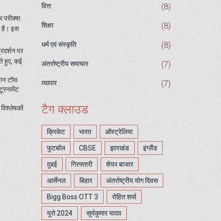
(8)
वित्त
 परीक्‍षा
(8)
शिक्षा
ा है। इस
(8)
धर्म एवं संस्कृति
्रदर्शन पर
ते हुए, कई
(7)
अंतर्राष्ट्रीय समाचार
तान टॉस
(7)
व्यापार
ूरनामेंट
टैग क्लाउड
विश्लेषकों
क्रिकेट
भारत
ऑस्ट्रेलिया
फुटबॉल
CBSE
झारखंड
इंग्लैंड
दुबई
गिरफ्तारी
शेयर बाजार
आर्सेनल
बिहार
अंतर्राष्ट्रीय योग दिवस
Bigg Boss OTT 3
रोहित शर्मा
यूरो 2024
सूर्यकुमार यादव