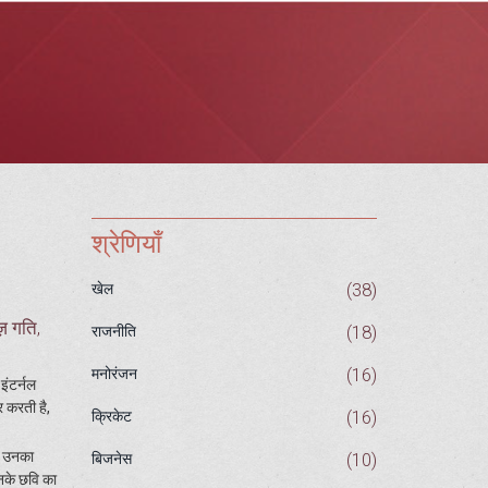
श्रेणियाँ
(38)
खेल
ज़ गति,
(18)
राजनीति
(16)
मनोरंजन
इंटर्नल
 करती है,
(16)
क्रिकेट
ं उनका
(10)
बिजनेस
उनके छवि का