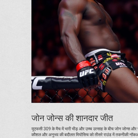
जोन जोन्स की शानदार जीत
यूएफसी 309 के मैच में भारी भीड़ और उच्च उत्साह के बीच जोन जोन्स और स
कौशल और अनुभव की बदौलत मियोसिच को तीसरे राउंड में तकनीकी नॉकआउट स