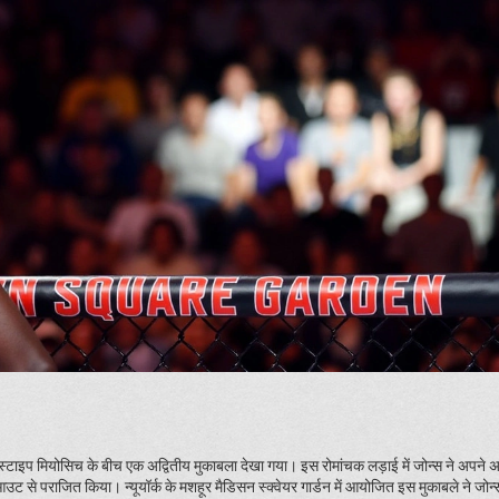
्टाइप मियोसिच के बीच एक अद्वितीय मुकाबला देखा गया। इस रोमांचक लड़ाई में जोन्स ने अपने अद
े पराजित किया। न्यूयॉर्क के मशहूर मैडिसन स्क्वेयर गार्डन में आयोजित इस मुकाबले ने जोन