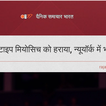
इप मियोसिच को हराया, न्यूयॉर्क में
raj