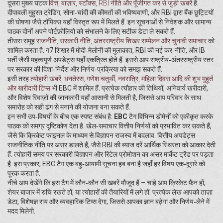
दूसरा मुख्य घटक
वित्त
,
बाज़ार, स्टॉक्स, RBI नीति और पूँजीगत कर से जुड़ी खबरें
है.
दीपावली मुहुरत ट्रेडिंग, सोना‑चांदी की कीमतों की भविष्यवाणी, और RBI द्वारा बैंक छुट्टियों
की घोषणा जैसे टॉपिक्स यहाँ विस्तृत रूप में मिलते हैं. इन सूचनाओं से निवेशक और सामान्य
पाठक दोनों अपने पोर्टफ़ोलियो को संभालने के लिए सटीक डेटा ले सकते हैं.
तीसरा समूह
राजनीति
,
सरकारी नीति, अंतरराष्ट्रीय शिखर सम्मेलन और चुनावी समाचार
को
शामिल करता है. ग7 शिखर में मोदी‑मेलोनी की मुलाक़ात, RBI की नई कर‑नीति, और IB
भर्ती जैसी महत्वपूर्ण अपडेट्स यहाँ एकत्रित होते हैं. इससे आप राष्ट्रीय‑अंतरराष्ट्रीय स्तर
पर सरकार की दिशा‑निर्देश और निर्णय‑प्रक्रिया को समझ सकते हैं.
इसी तरह
त्योहारी खबरें
,
धनतेरस, गणेश चतुर्थी, नवरात्रि, महिला दिवस आदि की शुभ मुहूर्त
और खरीदारी टिप्स
भी EBC में शामिल हैं. प्रत्येक त्यौहार की तिथियों, अनिवार्य खरीदारी,
और विशेष रिवाज़ों की जानकारी यहाँ आसानी से मिलती है, जिससे आप परिवार के साथ
समारोह को सही ढंग से मनाने की योजना बना सकते हैं.
इन सभी उप‑विषयों के बीच एक स्पष्ट संबंध है:
EBC
टैग विभिन्न डोमेनों को एकीकृत करके
पाठक को समग्र दृष्टिकोण देता है. खेल‑समाचार वित्तीय निर्णयों को प्रभावित कर सकते हैं,
जैसे कि क्रिकेट फाइनल के माध्यम से विज्ञापन राजस्व में बदलाव. वित्तीय अपडेट्स
राजनीतिक नीति पर असर डालते हैं, जैसे RBI की ब्याज दरें आर्थिक स्थिरता को आकार देती
हैं. त्योहारी समय पर सरकारी विज्ञापन और रिटेल प्रोमोशन का असर मार्केट ट्रेंड पर पड़ता
है. इस प्रकार, EBC टैग एक बहु‑आयामी सूचना हब बना है जहाँ हर विषय एक‑दूसरे को
पूरक करता है.
नीचे आप देखेंगे कि इस टैग में कौन‑कौन सी खबरें मौजूद हैं – चाहे आप क्रिकेट फ़ैन हों,
शेयर बाजार में रुचि रखते हों, या त्योहारों की तैयारियों में लगे हों. प्रत्येक लेख आपको ताज़ा
डेटा, विशेषज्ञ राय और व्यवहारिक टिप्स देगा, जिससे आपका ज्ञान बढ़ेगा और निर्णय‑लेने में
मदद मिलेगी.