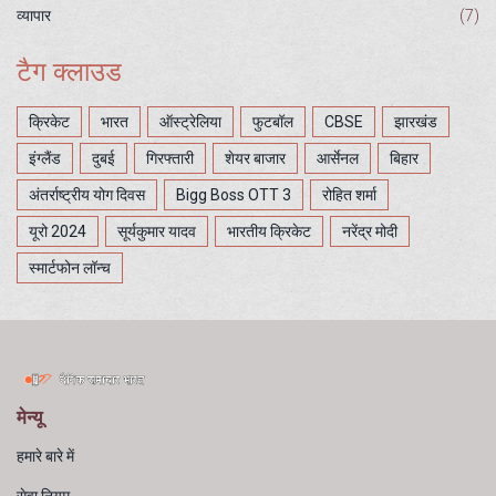
व्यापार
(7)
टैग क्लाउड
क्रिकेट
भारत
ऑस्ट्रेलिया
फुटबॉल
CBSE
झारखंड
इंग्लैंड
दुबई
गिरफ्तारी
शेयर बाजार
आर्सेनल
बिहार
अंतर्राष्ट्रीय योग दिवस
Bigg Boss OTT 3
रोहित शर्मा
यूरो 2024
सूर्यकुमार यादव
भारतीय क्रिकेट
नरेंद्र मोदी
स्मार्टफोन लॉन्च
मेन्यू
हमारे बारे में