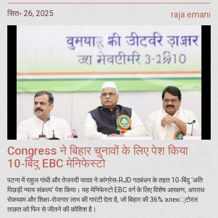
सित॰ 26, 2025
raja emani
Congress ने बिहार चुनावों के लिए पेश किया
10‑बिंदु EBC मेनिफेस्टो
पटना में राहुल गांधी और तेजस्वी यादव ने कांग्रेस‑RJD गठबंधन के तहत 10‑बिंदु ‘अति
पिछड़ी न्याय संकल्प’ पेश किया। यह मेनिफेस्टो EBC वर्ग के लिए विशेष आरक्षण, अपराध
रोकथाम और शिक्षा‑रोजगार लाभ की गारंटी देता है, जो बिहार की 36% элек्‍टोरल
ताक़त को फिर से जीतने की कोशिश है।