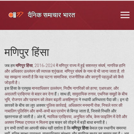
मणिपुर हिंसा
जब हम
मणिपुर हिंसा
,
2016‑2024 में मणिपुर राज्य में हुई सशस्त्र संघर्ष, नागरिक हानि
और अधिकार उल्लंघन की व्यापक श्रृंखला
.
मणिपुर संघर्ष
के नाम से भी जाना जाता है, तो
यह समझना जरूरी है कि यह घटना सामाजिक, राजनीतिक और कानूनी पहलुओं को कैसे
जोड़ती है।
इस हिंसा के प्रमुख
मानवाधिकार उल्लंघन
,
निर्दोष नागरिकों को हत्या, एआरआर, और
अदालती प्रक्रिया से बाहर कर देना
हैं। साथ ही,
सामुदायिक तनाव
,
एथनिक समूहों के बीच
भूमि, रोजगार और पहचान को लेकर बढ़ती असहिष्णुता
ने स्थायी अस्थिरता पैदा की। इन दो
कारकों के बीच का लूप अक्सर
पुलिस कार्रवाई
,
अधिकतर मनमानी रोक, निचले स्तर की
नाबालिग पुलिसिंग और कभी‑कभी बल प्रयोग
से बिगड़ जाता है, जिससे स्थिति और
ख़तरनाक हो जाती है। अंत में,
न्यायिक प्रक्रिया
,
अनुचित जाँच, केस फाइलिंग में देरी और
अक्सर निष्पक्ष ट्रायल न मिलना
इस चक्र को तोड़ने में बड़ी बाधा बनती है।
इन सभी तत्वों का आपसी संबंध यही दर्शाता है कि
मणिपुर हिंसा
केवल एक स्थानीय समस्या
नहीं, बल्कि सुरक्षा व्यवस्‍था, मानवाधिकार संरक्षण और न्यायिक सुधार का समग्र मुद्दा है। अब