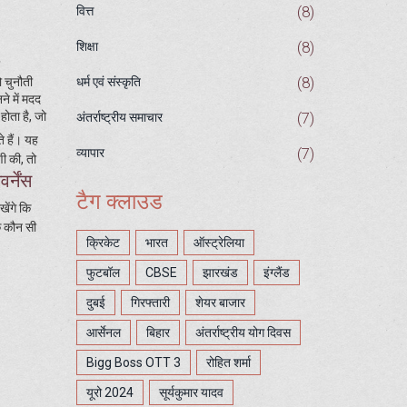
(8)
वित्त
(8)
शिक्षा
(8)
ो चुनौती
धर्म एवं संस्कृति
े में मदद
होता है, जो
(7)
अंतर्राष्ट्रीय समाचार
े हैं। यह
(7)
व्यापार
ी की, तो
वर्नेंस
टैग क्लाउड
खेंगे कि
कि कौन सी
क्रिकेट
भारत
ऑस्ट्रेलिया
फुटबॉल
CBSE
झारखंड
इंग्लैंड
दुबई
गिरफ्तारी
शेयर बाजार
आर्सेनल
बिहार
अंतर्राष्ट्रीय योग दिवस
Bigg Boss OTT 3
रोहित शर्मा
यूरो 2024
सूर्यकुमार यादव