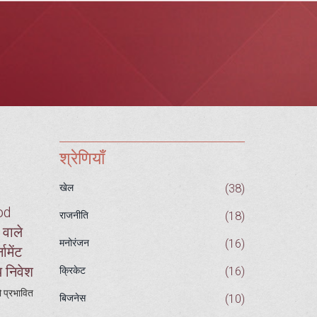
श्रेणियाँ
(38)
खेल
od
(18)
राजनीति
 वाले
(16)
मनोरंजन
ामेंट
य निवेश
(16)
क्रिकेट
ो प्रभावित
(10)
बिजनेस