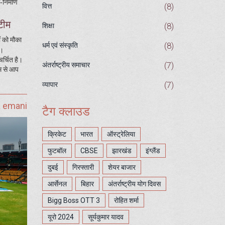
निर्माण
(8)
वित्त
टीम
(8)
शिक्षा
ं को मौका
(8)
धर्म एवं संस्कृति
ा।
र्चित है।
(7)
अंतर्राष्ट्रीय समाचार
यम से आप
(7)
व्यापार
a emani
टैग क्लाउड
क्रिकेट
भारत
ऑस्ट्रेलिया
फुटबॉल
CBSE
झारखंड
इंग्लैंड
दुबई
गिरफ्तारी
शेयर बाजार
आर्सेनल
बिहार
अंतर्राष्ट्रीय योग दिवस
Bigg Boss OTT 3
रोहित शर्मा
यूरो 2024
सूर्यकुमार यादव