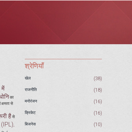
श्रेणियाँ
(38)
खेल
में
(18)
राजनीति
 धोनि
का
(16)
मनोरंजन
क्षमता से
(16)
क्रिकेट
ूरी है
से
 (IPL)
(10)
,
बिजनेस