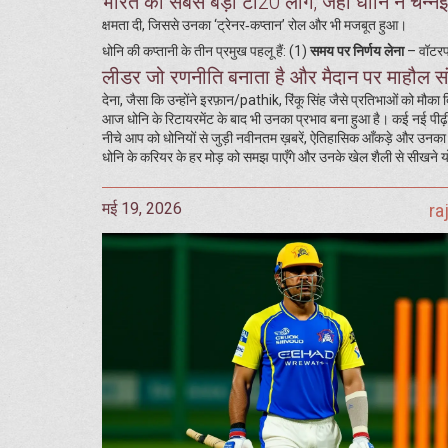
भारत की सबसे बड़ी टी20 लीग, जहाँ धोनि ने चेन्न
क्षमता दी, जिससे उनका ‘ट्रेनर‑कप्तान’ रोल और भी मजबूत हुआ।
धोनि की कप्तानी के तीन प्रमुख पहलू हैं: (1)
समय पर निर्णय लेना
– वॉटरफल
लीडर जो रणनीति बनाता है और मैदान पर माहौल सं
देना, जैसा कि उन्होंने इरफ़ान/pathik, रिंकू सिंह जैसे प्रतिभाओं को
आज धोनि के रिटायरमेंट के बाद भी उनका प्रभाव बना हुआ है। कई नई पीढ़ी 
नीचे आप को धोनियों से जुड़ी नवीनतम ख़बरें, ऐतिहासिक आँकड़े और उनका भव
धोनि के करियर के हर मोड़ को समझ पाएँगे और उनके खेल शैली से सीखने यो
मई 19, 2026
ra