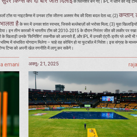
ई सुपर किंग्स को दो बार जीत दिलाई
के फिनिशर बन गए। IPL ने धोनि को नई टीम‑
कप्तान
,
ॉ टॉस या नाइटकैप्स में उनका टॉस जीतना अक्सर मैच की दिशा बदल देता था; (2)
भालता है
के रूप में उनका शांत स्वभाव, जिससे बल्लेबाज़ों को भरोसा मिला; (3) युवा खिलाड़ियो
 मौका दिया। इन तीन कारकों ने भारतीय टीम को 2010‑2015 के दौरान निरंतर जीत की लकीर पर रख
के खिलाड़ी उनके ‘फिनिशिंग’ तकनीक को अपनाते हैं, और IPL में उनकी एंट्री‑ड्रॉप प्ले अभी भी च
िष्य में संभावित योगदान मिलेगा – चाहे वह कोचिंग हो या फुटबॉल में निवेश। इस संग्रह के माध्
ग्य टिप्स को अपनी खेल रणनीति में लागू कर सकेंगे।
अक्तू॰ 21, 2025
ja emani
raj