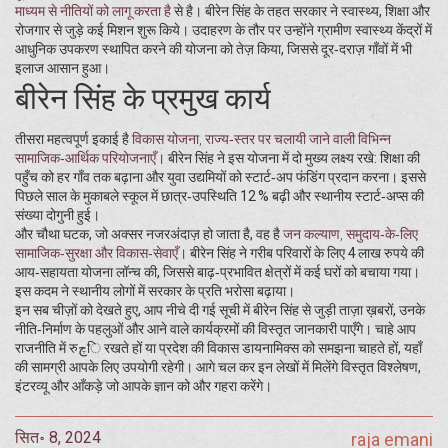
माध्यम से नीतियों को लागू करता है
से है। बीरेन सिंह के तहत सरकार ने स्वास्थ्य, शिक्षा और
रोजगार से जुड़े कई मिशन शुरू किये। उदाहरण के तौर पर उन्होंने ग्रामीण स्वास्थ्य केंद्रों में
आधुनिक उपकरण स्थापित करने की योजना को तेज़ किया, जिससे दूर‑दराज़ गॉंवों में भी
इलाज आसान हुआ।
बीरेन सिंह के प्रमुख कार्य
तीसरा महत्वपूर्ण इकाई है
विकास योजना
,
राज्य‑स्तर पर चलायी जाने वाली विभिन्न
सामाजिक‑आर्थिक परियोजनाएँ
। बीरेन सिंह ने इस योजना में दो मुख्य लक्ष्य रखे: शिक्षा की
पहुँच को हर गाँव तक बढ़ाना और युवा उद्यमियों को स्टार्ट‑अप फंडिंग प्रदान करना। इससे
पिछले साल के मुकाबले स्कूल में छात्र‑उपस्थिति 12 % बढ़ी और स्थानीय स्टार्ट‑अप्स की
संख्या दोगुनी हुई।
और चौथा घटक, जो अक्सर नजरअंदाज़ हो जाता है, वह है
जन कल्याण
,
समुदाय‑के‑लिए
सामाजिक‑सुरक्षा और विकास‑सेवाएँ
। बीरेन सिंह ने गरीब परिवारों के लिए 4 लाख रुपये की
आय‑सहायता योजना लॉन्च की, जिससे बाढ़‑प्रभावित क्षेत्रों में कई घरों को बचाया गया।
इस कदम ने स्थानीय लोगों में सरकार के प्रति भरोसा बढ़ाया।
इन सब चीज़ों को देखते हुए, आप नीचे दी गई सूची में बीरेन सिंह से जुड़ी ताज़ा ख़बरों, उनके
नीति‑निर्माण के पहलुओं और आने वाले कार्यक्रमों की विस्तृत जानकारी पाएँगे। चाहे आप
राजनीति में रुچि रखते हों या प्रदेश की विकास डायनामिक्स को समझना चाहते हों, यहाँ
की सामग्री आपके लिए उपयोगी रहेगी। आगे चल कर इन लेखों में मिलेंगे विस्तृत विश्लेषण,
इंटरव्यू और आँकड़े जो आपके ज्ञान को और गहरा करेंगे।
सित॰ 8, 2024
raja emani