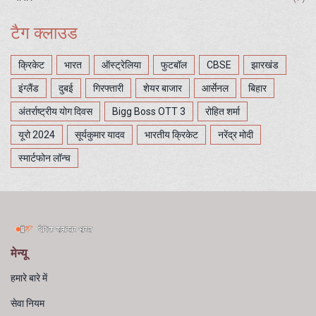
टैग क्लाउड
क्रिकेट
भारत
ऑस्ट्रेलिया
फुटबॉल
CBSE
झारखंड
इंग्लैंड
दुबई
गिरफ्तारी
शेयर बाजार
आर्सेनल
बिहार
अंतर्राष्ट्रीय योग दिवस
Bigg Boss OTT 3
रोहित शर्मा
यूरो 2024
सूर्यकुमार यादव
भारतीय क्रिकेट
नरेंद्र मोदी
स्मार्टफोन लॉन्च
मेन्यू
हमारे बारे में
सेवा नियम