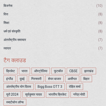
बिजनेस
(10)
वित्त
(8)
शिक्षा
(8)
धर्म एवं संस्कृति
(8)
अंतर्राष्ट्रीय समाचार
(7)
व्यापार
(7)
टैग क्लाउड
क्रिकेट
भारत
ऑस्ट्रेलिया
फुटबॉल
CBSE
झारखंड
इंग्लैंड
दुबई
गिरफ्तारी
शेयर बाजार
आर्सेनल
बिहार
अंतर्राष्ट्रीय योग दिवस
Bigg Boss OTT 3
रोहित शर्मा
यूरो 2024
सूर्यकुमार यादव
भारतीय क्रिकेट
नरेंद्र मोदी
स्मार्टफोन लॉन्च