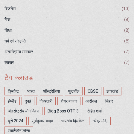
बिजनेस
(10)
वित्त
(8)
शिक्षा
(8)
धर्म एवं संस्कृति
(8)
अंतर्राष्ट्रीय समाचार
(7)
व्यापार
(7)
टैग क्लाउड
क्रिकेट
भारत
ऑस्ट्रेलिया
फुटबॉल
CBSE
झारखंड
इंग्लैंड
दुबई
गिरफ्तारी
शेयर बाजार
आर्सेनल
बिहार
अंतर्राष्ट्रीय योग दिवस
Bigg Boss OTT 3
रोहित शर्मा
यूरो 2024
सूर्यकुमार यादव
भारतीय क्रिकेट
नरेंद्र मोदी
स्मार्टफोन लॉन्च