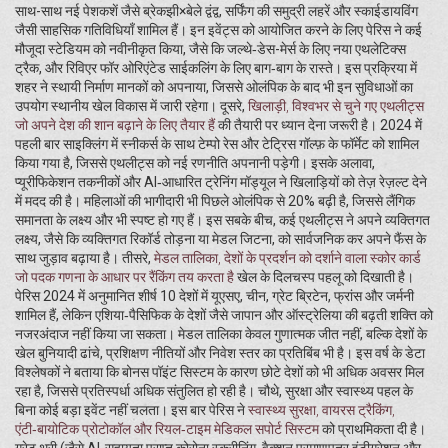
साथ-साथ नई पेशकशें जैसे ब्रेकझी×बेले द्वंद्व, सर्फिंग की समुद्री लहरें और स्काईडायविंग
जैसी साहसिक गतिविधियाँ शामिल हैं। इन इवेंट्स को आयोजित करने के लिए पेरिस ने कई
मौजूदा स्टेडियम को नवीनीकृत किया, जैसे कि जल्थे‑डेस-मेर्स के लिए नया एथलेटिक्स
ट्रैक, और रिविएर फॉर ओरिएंटेड साईकलिंग के लिए बाग‑बाग के रास्ते। इस प्रक्रिया में
शहर ने स्थायी निर्माण मानकों को अपनाया, जिससे ओलंपिक के बाद भी इन सुविधाओं का
उपयोग स्थानीय खेल विकास में जारी रहेगा। दूसरे,
खिलाड़ी
,
विश्वभर से चुने गए एथलीट्स
जो अपने देश की शान बढ़ाने के लिए तैयार हैं
की तैयारी पर ध्यान देना जरूरी है। 2024 में
पहली बार साइक्लिंग में स्नीकर्स के साथ टेम्पो रेस और टेट्रिस गॉल्फ़ के फॉर्मेट को शामिल
किया गया है, जिससे एथलीट्स को नई रणनीति अपनानी पड़ेगी। इसके अलावा,
प्यूरीफिकेशन तकनीकों और AI‑आधारित ट्रेनिंग मॉड्यूल ने खिलाड़ियों को तेज़ रेज़ल्ट देने
में मदद की है। महिलाओं की भागीदारी भी पिछले ओलंपिक से 20% बढ़ी है, जिससे लैंगिक
समानता के लक्ष्य और भी स्पष्ट हो गए हैं। इस सबके बीच, कई एथलीट्स ने अपने व्यक्तिगत
लक्ष्य, जैसे कि व्यक्तिगत रिकॉर्ड तोड़ना या मेडल जिटना, को सार्वजनिक कर अपने फैंस के
साथ जुड़ाव बढ़ाया है। तीसरे,
मेडल तालिका
,
देशों के प्रदर्शन को दर्शाने वाला स्कोर कार्ड
जो पदक गणना के आधार पर रैंकिंग तय करता है
खेल के दिलचस्प पहलू को दिखाती है।
पेरिस 2024 में अनुमानित शीर्ष 10 देशों में यूएसए, चीन, ग्रेट ब्रिटेन, फ्रांस और जर्मनी
शामिल हैं, लेकिन एशिया‑पैसिफिक के देशों जैसे जापान और ऑस्ट्रेलिया की बढ़ती शक्ति को
नजरअंदाज नहीं किया जा सकता। मेडल तालिका केवल गुणात्मक जीत नहीं, बल्कि देशों के
खेल बुनियादी ढांचे, प्रशिक्षण नीतियों और निवेश स्तर का प्रतिबिंब भी है। इस वर्ष के डेटा
विश्लेषकों ने बताया कि बोनस पॉइंट सिस्टम के कारण छोटे देशों को भी अधिक अवसर मिल
रहा है, जिससे प्रतिस्पर्धा अधिक संतुलित हो रही है। चौथे, सुरक्षा और स्वास्थ्य पहल के
बिना कोई बड़ा इवेंट नहीं चलता। इस बार पेरिस ने
स्वास्थ्य सुरक्षा
,
वायरस ट्रैकिंग,
एंटी‑बायोटिक प्रोटोकॉल और रियल‑टाइम मेडिकल सपोर्ट सिस्टम
को प्राथमिकता दी है।