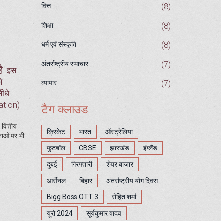
(8)
वित्त
(8)
शिक्षा
(8)
धर्म एवं संस्कृति
(7)
अंतर्राष्ट्रीय समाचार
ै
. इस
े
(7)
व्यापार
सीधे
vation)
टैग क्लाउड
वित्तीय
क्रिकेट
भारत
ऑस्ट्रेलिया
वनाओं पर भी
फुटबॉल
CBSE
झारखंड
इंग्लैंड
दुबई
गिरफ्तारी
शेयर बाजार
आर्सेनल
बिहार
अंतर्राष्ट्रीय योग दिवस
Bigg Boss OTT 3
रोहित शर्मा
यूरो 2024
सूर्यकुमार यादव