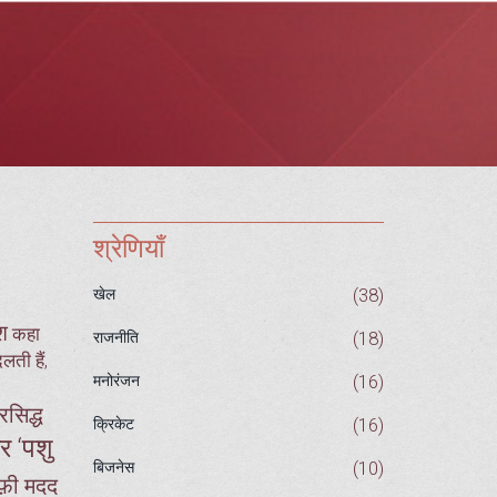
श्रेणियाँ
(38)
खेल
श
कहा
(18)
राजनीति
लती हैं,
(16)
मनोरंजन
रसिद्ध
(16)
क्रिकेट
र ‘पशु
(10)
बिजनेस
ाफ़ी मदद