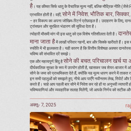
है
। यह कीमत सिर्फ धातु के वैचारिक मूल्य नहीं, बल्कि मौद्रिक नीति (जैसे R
सोने में निवेश
भौतिक बार, सिक्का, 
,
प्रभावित होती है। वहीं,
– हर विकल्प का अपना जोखिम‑रिटर्न प्रोफ़ाइल है। उदाहरण के लिए, दानत
ट्रांसफ़र और सुरक्षित भंडारण की सुविधा देता है।
दानते
त्योहारी मौसमी मांग भी इस धातु को एक विशेष गतिशीलता देती है।
माना जाता है
में लाखों परिवार गहनों, बार और सिक्के खरीदते हैं। इस
स्फीति में भी झलकता है। यही कारण है कि वित्तीय विशेषज्ञ अक्सर दानतेरस क
भविष्य की संभावित दरें समझे।
सोने की बचत
परिचालन खर्च या आ
,
एक और महत्वपूर्ण बिंदु है
दीर्घकालिक सुरक्षा के रूप में उपयोग होती है, खासकर जब शेयर‑बाजार में अ
सोने के जमा को प्राथमिकता देते हैं, क्योंकि यह मूल्य धारण करने में ताकत
इन सभी पहलुओं को समझते हुए, नीचे आप पाएँगे नवीनतम लेख, रिपोर्ट और व
करते हैं। चाहे आप पहली बार सोने में निवेश कर रहे हों या अनुभवी व्यापार
भविष्यवाणियां और व्यवहारिक सलाह मिलेंगी, जो आपके निर्णय को सटीक और
अक्तू॰ 7, 2025
ra