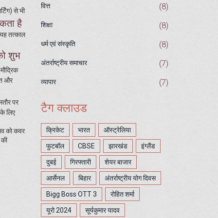
(8)
वित्त
टिंग) से भी
सकता है
(8)
शिक्षा
 यह तत्काल
(8)
धर्म एवं संस्कृति
को शुभ
(7)
अंतर्राष्ट्रीय समाचार
 मौद्रिक
ीमत और
(7)
व्यापार
तौर पर
टैग क्लाउड
 के लिए
क्रिकेट
भारत
ऑस्ट्रेलिया
भाव को कवर
र की
फुटबॉल
CBSE
झारखंड
इंग्लैंड
दुबई
गिरफ्तारी
शेयर बाजार
आर्सेनल
बिहार
अंतर्राष्ट्रीय योग दिवस
Bigg Boss OTT 3
रोहित शर्मा
यूरो 2024
सूर्यकुमार यादव