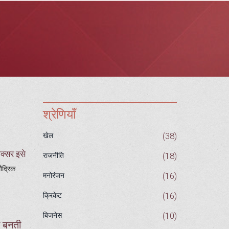
श्रेणियाँ
(38)
खेल
क्सर इसे
(18)
राजनीति
मौद्रिक
(16)
मनोरंजन
(16)
क्रिकेट
(10)
बिजनेस
े बनती