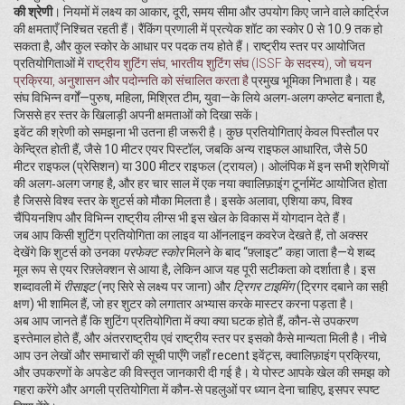
की श्रेणी
। नियमों में लक्ष्य का आकार, दूरी, समय सीमा और उपयोग किए जाने वाले कार्ट्रिज
की क्षमताएँ निश्चित रहती हैं। रैंकिंग प्रणाली में प्रत्येक शॉट का स्कोर 0 से 10.9 तक हो
सकता है, और कुल स्कोर के आधार पर पदक तय होते हैं। राष्ट्रीय स्तर पर आयोजित
प्रतियोगिताओं में
राष्ट्रीय शुटिंग संघ
,
भारतीय शुटिंग संघ (ISSF के सदस्य), जो चयन
प्रक्रिया, अनुशासन और पदोन्नति को संचालित करता है
प्रमुख भूमिका निभाता है। यह
संघ विभिन्न वर्गों—पुरुष, महिला, मिश्रित टीम, युवा—के लिये अलग‑अलग कप्लेट बनाता है,
जिससे हर स्तर के खिलाड़ी अपनी क्षमताओं को दिखा सकें।
इवेंट की श्रेणी को समझना भी उतना ही जरूरी है। कुछ प्रतियोगिताएं केवल पिस्तौल पर
केन्द्रित होती हैं, जैसे 10 मीटर एयर पिस्टॉल, जबकि अन्य राइफल आधारित, जैसे 50
मीटर राइफल (प्रेसिशन) या 300 मीटर राइफल (ट्रायल)। ओलंपिक में इन सभी श्रेणियों
की अलग‑अलग जगह है, और हर चार साल में एक नया क्वालिफ़ाइंग टूर्नामेंट आयोजित होता
है जिससे विश्व स्तर के शुटर्स को मौका मिलता है। इसके अलावा, एशिया कप, विश्व
चैंपियनशिप और विभिन्न राष्ट्रीय लीग्स भी इस खेल के विकास में योगदान देते हैं।
जब आप किसी शुटिंग प्रतियोगिता का लाइव या ऑनलाइन कवरेज देखते हैं, तो अक्सर
देखेंगे कि शुटर्स को उनका
परफेक्ट स्कोर
मिलने के बाद “फ़्लाइट” कहा जाता है—ये शब्द
मूल रूप से एयर रिफ़्लेक्शन से आया है, लेकिन आज यह पूरी सटीकता को दर्शाता है। इस
शब्दावली में
रीसाइट
(नए सिरे से लक्ष्य पर जाना) और
ट्रिगर टाइमिंग
(ट्रिगर दबाने का सही
क्षण) भी शामिल हैं, जो हर शुटर को लगातार अभ्यास करके मास्टर करना पड़ता है।
अब आप जानते हैं कि शुटिंग प्रतियोगिता में क्या क्या घटक होते हैं, कौन‑से उपकरण
इस्तेमाल होते हैं, और अंतरराष्ट्रीय एवं राष्ट्रीय स्तर पर इसको कैसे मान्यता मिली है। नीचे
आप उन लेखों और समाचारों की सूची पाएँगे जहाँ recent इवेंट्स, क्वालिफ़ाइंग प्रक्रिया,
और उपकरणों के अपडेट की विस्तृत जानकारी दी गई है। ये पोस्ट आपके खेल की समझ को
गहरा करेंगे और अगली प्रतियोगिता में कौन‑से पहलुओं पर ध्यान देना चाहिए, इसपर स्पष्ट